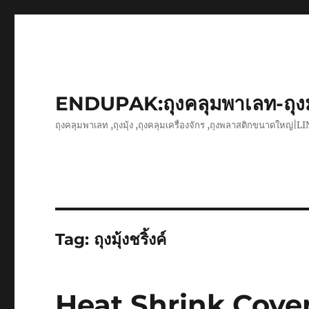
ENDUPAK:ถุงคลุมพาเลท-ถุง
ถุงคลุมพาเลท ,ถุงมุ้ง ,ถุงคลุมเครื่องจักร ,ถุงพลาสติกขนาดใหญ่
Tag:
ถุงมุ้งชริ้งค์
Heat Shrink Cover