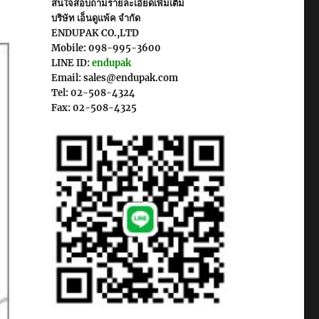
สนใจสอบถามรายละเอียดเพิ่มเติม
บริษัท เอ็นดูแพ้ค จำกัด
ENDUPAK CO.,LTD
Mobile: 098-995-3600
LINE ID:
endupak
Email: sales@endupak.com
Tel: 02-508-4324
Fax: 02-508-4325