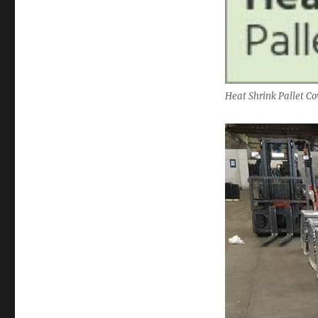
ฟิล์ม
หด
Heat Shrink Pallet Co