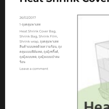
Posted
26/02/2017
on
Categories
1-ถุงคลุมพาเลท
Tags
Heat Shrink Cover Bag
,
Shrink Bag
,
Shrink Film
,
Shrink wrap
,
ถุงคลุมพาเลท
สินค้าแบบหดด้วยความร้อน
,
ถุง
คลุมแบบฟิล์มหด
,
ถุงมุ้งชริ้งค์
,
ถุงมุ้งแบบหด
,
ถุงมุ้งแบบเป่าลม
ร้อน
on
Leave a comment
Heat
Shrink
Cover
Bag-
ถุง
คลุม
แบบ