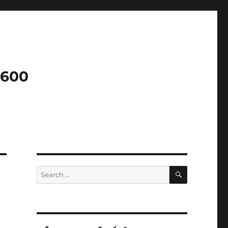
3600
SEARCH
Search
for: