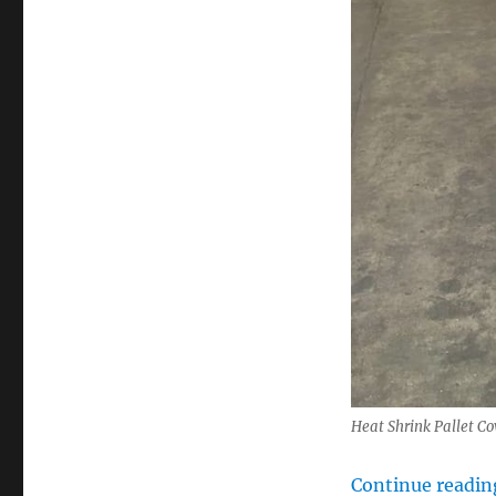
Heat Shrink Pallet Co
Continue readin