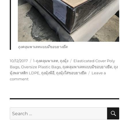
ถุงคลุมพาเลทแบบมีขอบยางยืด
Posted
Categories
Tags
10/12/2017
1-ถุงคลุมพาเลท
,
ถุงมุ้ง
Elasticated Cover Poly
on
Bags
,
Oversize Plastic Bags
,
ถุงคลุมพาเลทแบบมีขอบยางยืด
,
ถุง
มุ้งพลาสติก LDPE
,
ถุงมุ้งพีอี
,
ถุงมุ้งใส่ขอบยางยึด
Leave a
on
comment
ถุง
คลุม
พา
เลท
ขอบ
SE
Search
ยาง
for:
ยืด