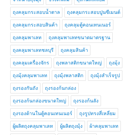
ถุงคลุมกระสอบน้ำตาล
ถุงคลุมกระสอบปูนซีเมนต์
ถุงคลุมกระสอบสินค้า
ถุงคลุมตู้คอนเทนเนอร์
ถุงคลุมพาเลท
ถุงคลุมพาเลทขนาดมาตรฐาน
ถุงคลุมพาเลทชลบุรี
ถุงคลุมสินค้า
ถุงคลุมเครื่องจักร
ถุงพลาสติกขนาดใหญ่
ถุงมุ้ง
ถุงมุ้งคลุมพาเลท
ถุงมุ้งพลาสติก
ถุงมุ้งสำเร็จรูป
ถุงรองกันถัง
ถุงรองก้นกล่อง
ถุงรองก้นกล่องขนาดใหญ่
ถุงรองก้นลัง
ถุงรองด้านในตู้คอนเทนเนอร์
ถุงรูปทรงสี่เหลี่ยม
ผู้ผลิตถุงคลุมพาเลท
ผู้ผลิตถุงมุ้ง
ผ้าคลุมพาเลท