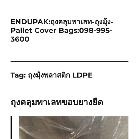
ENDUPAK:ถุงคลุมพาเลท-ถุงมุ้ง-
Pallet Cover Bags:098-995-
3600
Tag:
ถุงมุ้งพลาสติก LDPE
ถุงคลุมพาเลทขอบยางยืด