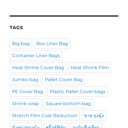
TAGS
Big bag
Box Liner Bag
Container Liner Bags
Heat Shrink Cover Bag
Heat Shrink Film
Jumbo bag
Pallet Cover Bag
PE Cover Bag
Plastic Pallet Cover bags
Shrink wrap
Square bottom bag
Stretch Film Cost Reduction
ขาย ถุงมุ้ง
จำหน่ายถุงมุ้ง
ชริ้งค์ฟิล์ม
ถุงก้นสี่เหลี่ยม