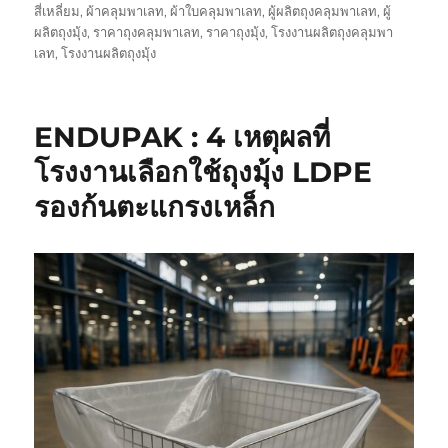
สี่เหลี่ยม
,
ผ้าคลุมพาเลท
,
ผ้าใบคลุมพาเลท
,
ผู้ผลิตถุงคลุมพาเลท
,
ผู้
ผลิตถุงมุ้ง
,
ราคาถุงคลุมพาเลท
,
ราคาถุงมุ้ง
,
โรงงานผลิตถุงคลุมพา
เลท
,
โรงงานผลิตถุงมุ้ง
ENDUPAK : 4 เหตุผลที่
โรงงานเลือกใช้ถุงมุ้ง LDPE
รองก้นตะแกรงเหล็ก