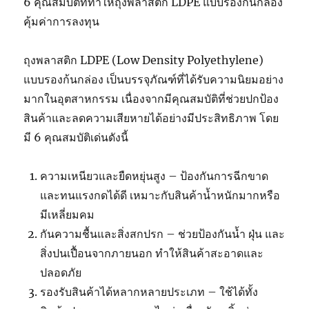
6 คุณสมบัติที่ทำให้ถุงพลาสติก LDPE แบบรองก้นกล่อง
คุ้มค่าการลงทุน
ถุงพลาสติก LDPE (Low Density Polyethylene)
แบบรองก้นกล่อง เป็นบรรจุภัณฑ์ที่ได้รับความนิยมอย่าง
มากในอุตสาหกรรม เนื่องจากมีคุณสมบัติที่ช่วยปกป้อง
สินค้าและลดความเสียหายได้อย่างมีประสิทธิภาพ โดย
มี 6 คุณสมบัติเด่นดังนี้
ความเหนียวและยืดหยุ่นสูง – ป้องกันการฉีกขาด
และทนแรงกดได้ดี เหมาะกับสินค้าน้ำหนักมากหรือ
มีเหลี่ยมคม
กันความชื้นและสิ่งสกปรก – ช่วยป้องกันน้ำ ฝุ่น และ
สิ่งปนเปื้อนจากภายนอก ทำให้สินค้าสะอาดและ
ปลอดภัย
รองรับสินค้าได้หลากหลายประเภท – ใช้ได้ทั้ง