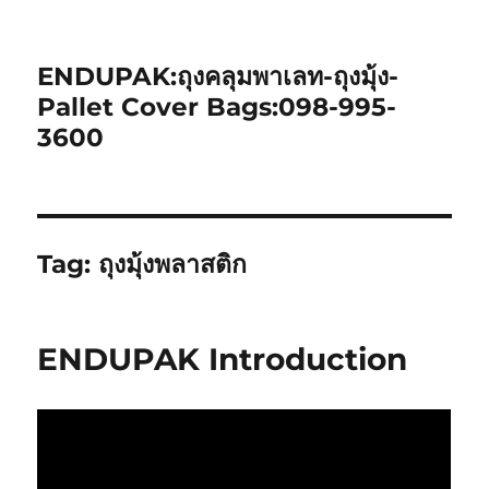
ENDUPAK:ถุงคลุมพาเลท-ถุงมุ้ง-
Pallet Cover Bags:098-995-
3600
Tag:
ถุงมุ้งพลาสติก
ENDUPAK Introduction