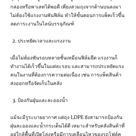
กล่องหรือพาเลทได้พอดี เพียงสวมถุงจากด้านบนลงมา
ไม่ต้องใช้แรงงานพันฟิล์ม ทำให้ขั้นตอนการแพ็คเร็วขึ้น
ลดภาระงานในไลน์บรรจุภัณฑ์
ประหยัดเวลาและแรงงาน
เมื่อไม่ต้องพันรอบหลายชั้นเหมือนฟิล์มยืด แรงงานก็
ทำงานได้เร็วขึ้นในแต่ละรอบ และสามารถประหยัดแรง
คนในงานที่ต้องการความต่อเนื่อง เช่น การแพ็คสินค้า
ส่งออกหรือจัดเก็บในคลัง
ป้องกันฝุ่นและละอองน้ำ
แม้จะมีรูระบายอากาศ แต่ถุง LDPE ยังสามารถป้องกัน
ฝุ่นละอองและน้ำกระเด็นได้ดี เหมาะสำหรับคลังสินค้าที่
อยู่ใกล้พื้นที่เปิดโล่งหรือมีการเคลื่อนไหวของรถโฟล์ค