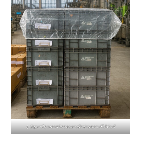
4 ปัญหาที่ถุงพลาสติกขอบยางยืดช่วยคุณแก้ได้ทันที