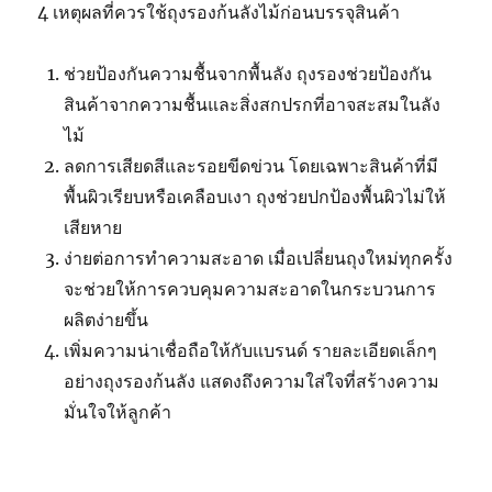
4 เหตุผลที่ควรใช้ถุงรองก้นลังไม้ก่อนบรรจุสินค้า
ช่วยป้องกันความชื้นจากพื้นลัง ถุงรองช่วยป้องกัน
สินค้าจากความชื้นและสิ่งสกปรกที่อาจสะสมในลัง
ไม้
ลดการเสียดสีและรอยขีดข่วน โดยเฉพาะสินค้าที่มี
พื้นผิวเรียบหรือเคลือบเงา ถุงช่วยปกป้องพื้นผิวไม่ให้
เสียหาย
ง่ายต่อการทำความสะอาด เมื่อเปลี่ยนถุงใหม่ทุกครั้ง
จะช่วยให้การควบคุมความสะอาดในกระบวนการ
ผลิตง่ายขึ้น
เพิ่มความน่าเชื่อถือให้กับแบรนด์ รายละเอียดเล็กๆ
อย่างถุงรองก้นลัง แสดงถึงความใส่ใจที่สร้างความ
มั่นใจให้ลูกค้า