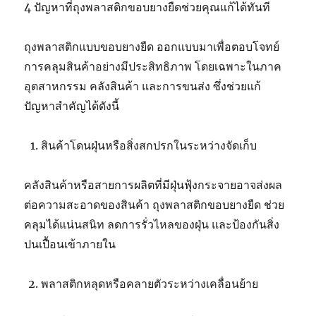
4 ปัญหาที่ถุงพลาสติกขอบยางยืดช่วยคุณแก้ได้ทันที
ถุงพลาสติกแบบขอบยางยืด ออกแบบมาเพื่อตอบโจทย์
การคลุมสินค้าอย่างมีประสิทธิภาพ โดยเฉพาะในภาค
อุตสาหกรรม คลังสินค้า และการขนส่ง ซึ่งช่วยแก้
ปัญหาสำคัญได้ดังนี้
สินค้าโดนฝุ่นหรือสิ่งสกปรกในระหว่างจัดเก็บ
คลังสินค้าหรือสายการผลิตที่มีฝุ่นฟุ้งกระจายอาจส่งผล
ต่อความสะอาดของสินค้า ถุงพลาสติกขอบยางยืด ช่วย
คลุมได้แน่นสนิท ลดการรั่วไหลของฝุ่น และป้องกันสิ่ง
ปนเปื้อนเข้าภายใน
พลาสติกหลุดหรือคลายตัวระหว่างเคลื่อนย้าย