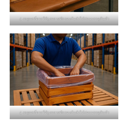
4 เหตุผลที่ควรใช้ถุงพลาสติกรองก้นลังไม้ก่อนบรรจุสินค้า
4 เหตุผลที่ควรใช้ถุงพลาสติกรองก้นลังไม้ก่อนบรรจุสินค้า