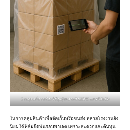
6 เหตุผลที่ควรเลือกใช้ถุงมุ้งพลาสติกLDPE แทนฟิล์มยืด
ในการคลุมสินค้าเพื่อจัดเก็บหรือขนส่ง หลายโรงงานยัง
นิยมใช้ฟิล์มยืดพันรอบพาเลต เพราะสะดวกและต้นทุน