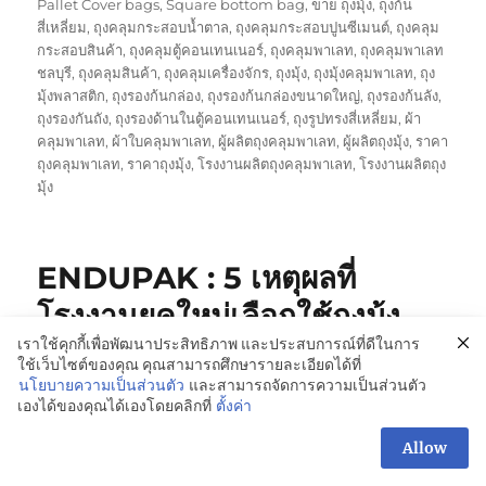
Pallet Cover bags
,
Square bottom bag
,
ขาย ถุงมุ้ง
,
ถุงก้น
สี่เหลี่ยม
,
ถุงคลุมกระสอบน้ำตาล
,
ถุงคลุมกระสอบปูนซีเมนต์
,
ถุงคลุม
กระสอบสินค้า
,
ถุงคลุมตู้คอนเทนเนอร์
,
ถุงคลุมพาเลท
,
ถุงคลุมพาเลท
ชลบุรี
,
ถุงคลุมสินค้า
,
ถุงคลุมเครื่องจักร
,
ถุงมุ้ง
,
ถุงมุ้งคลุมพาเลท
,
ถุง
มุ้งพลาสติก
,
ถุงรองก้นกล่อง
,
ถุงรองก้นกล่องขนาดใหญ่
,
ถุงรองก้นลัง
,
ถุงรองกันถัง
,
ถุงรองด้านในตู้คอนเทนเนอร์
,
ถุงรูปทรงสี่เหลี่ยม
,
ผ้า
คลุมพาเลท
,
ผ้าใบคลุมพาเลท
,
ผู้ผลิตถุงคลุมพาเลท
,
ผู้ผลิตถุงมุ้ง
,
ราคา
ถุงคลุมพาเลท
,
ราคาถุงมุ้ง
,
โรงงานผลิตถุงคลุมพาเลท
,
โรงงานผลิตถุง
มุ้ง
ENDUPAK : 5 เหตุผลที่
โรงงานยุคใหม่เลือกใช้ถุงมุ้ง
เราใช้คุกกี้เพื่อพัฒนาประสิทธิภาพ และประสบการณ์ที่ดีในการ
พลาสติก LDPE แบบขอบยาง
ใช้เว็บไซต์ของคุณ คุณสามารถศึกษารายละเอียดได้ที่
ยืด
นโยบายความเป็นส่วนตัว
และสามารถจัดการความเป็นส่วนตัว
เองได้ของคุณได้เองโดยคลิกที่
ตั้งค่า
สอบถามเพิ่มเติม
Allow
OPEN
CHAT