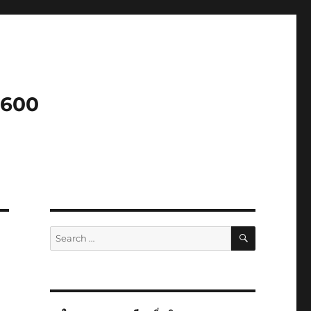
3600
SEARCH
Search
for: