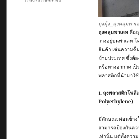
on
Leave a comment
ถุง
คลุม
พา
ถุงมุ้ง_ถุงคลุมพาเ
เลท-
ถุงคลุมพาเลท
คือถ
Pallet
Cover
วางอยู่บนพาเลท โด
Plastic
สินค้า เช่นความชื้
ข้ามประเทศ ซึ้งต
หรือทางอากาศ เป็
พลาสติกที่นำมาใช้
1.
ถุงพลาสติกโพลี
Polyethylene)
มีลักษณะค่อนข้างใ
สามารถป้องกันควา
เท่านั้น แต่ทั้งคว