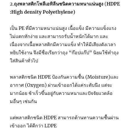
2.
ถุงพลาสติกโพลีเอทิลีนชนิดความหนาแน่นสูง
(
HDPE
:High density Polyethylene)
เป็น PE ที่มีความหนาแน่นสูง เนื้อแข็ง มีความแข็งแรง
ไม่แตกหักง่าย และสามารถรับน้ำหนักได้มาก และ
เนื่องจากเนื้อพลาสติกมีความแข็ง ทำให้มีเสียงดังเวลา
หยิบใช้งาน จึงมีชื่อเรียกว่าถุง “ก๊อปแก๊ป” นิยมใช้ทำถุง
ใส่สินค้าทั่วไป
พลาสติกชนิด HDPE ป้องกันความชื้น (Moisture)และ
อากาศ (Oxygen) ผ่านเข้าออกได้แค่ระดับนึง แต่จะ
มากน้อย ช้าเร็วขึ้นอยู่กับความหนาและปัจจัยแวดล้อ
มอื่นๆ เช่นกัน
แต่พลาสติกชนิด HDPE สามารถต้านทานความชื้นผ่าน
เข้าออก ได้ดีกว่า LDPE