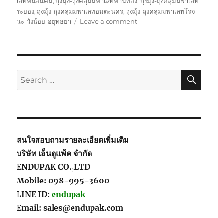
เลทพนัสนิคม
,
ถุงมุ้ง-ถุงคลุมมพาเลทพานทอง
,
ถุงมุ้ง-ถุงคลุมมพาเลท
ระยอง
,
ถุงมุ้ง-ถุงคลุมมพาเลทอมตะนคร
,
ถุงมุ้ง-ถุงคลุมมพาเลทโรจ
on
นะ-วังน้อย-อยุทธยา
Leave a comment
ถุง
คลุม
พา
เลท-
Pallet
SE
Search
Cover
for:
Plastic
สนใจสอบถามรายละเอียดเพิ่มเติม
บริษัท เอ็นดูแพ้ค จำกัด
ENDUPAK CO.,LTD
Mobile: 098-995-3600
LINE ID:
endupak
Email: sales@endupak.com