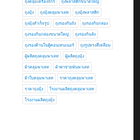
ถุงคลุมเครื่องจักร
ถุงพลาสติกขนาดใหญ่
ถุงมุ้ง
ถุงมุ้งคลุมพาเลท
ถุงมุ้งพลาสติก
ถุงมุ้งสำเร็จรูป
ถุงรองกันถัง
ถุงรองก้นกล่อง
ถุงรองก้นกล่องขนาดใหญ่
ถุงรองก้นลัง
ถุงรองด้านในตู้คอนเทนเนอร์
ถุงรูปทรงสี่เหลี่ยม
ผู้ผลิตถุงคลุมพาเลท
ผู้ผลิตถุงมุ้ง
ผ้าคลุมพาเลท
ผ้าตาข่ายพันพาเลท
ผ้าใบคลุมพาเลท
ราคาถุงคลุมพาเลท
ราคาถุงมุ้ง
โรงงานผลิตถุงคลุมพาเลท
โรงงานผลิตถุงมุ้ง