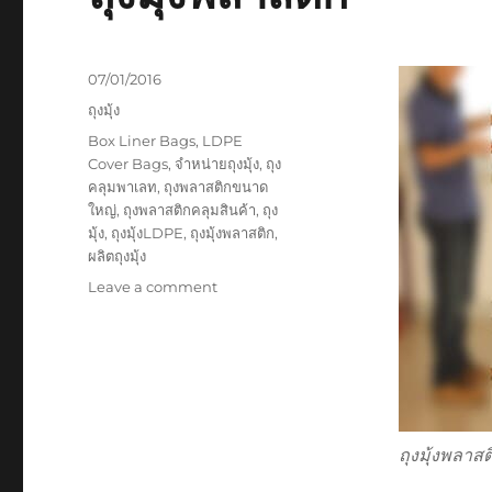
Posted
07/01/2016
on
Categories
ถุงมุ้ง
Tags
Box Liner Bags
,
LDPE
Cover Bags
,
จำหน่ายถุงมุ้ง
,
ถุง
คลุมพาเลท
,
ถุงพลาสติกขนาด
ใหญ่
,
ถุงพลาสติกคลุมสินค้า
,
ถุง
มุ้ง
,
ถุงมุ้งLDPE
,
ถุงมุ้งพลาสติก
,
ผลิตถุงมุ้ง
on
Leave a comment
ถุง
มุ้ง
พลาสติก
ถุงมุ้งพลาส