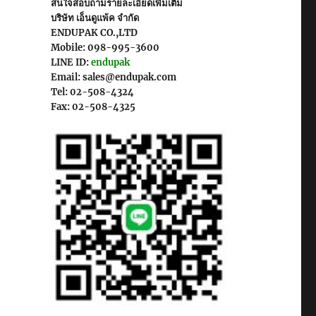
สนใจสอบถามรายละเอียดเพิ่มเติม
บริษัท เอ็นดูแพ้ค จำกัด
ENDUPAK CO.,LTD
Mobile: 098-995-3600
LINE ID:
endupak
Email: sales@endupak.com
Tel: 02-508-4324
Fax: 02-508-4325