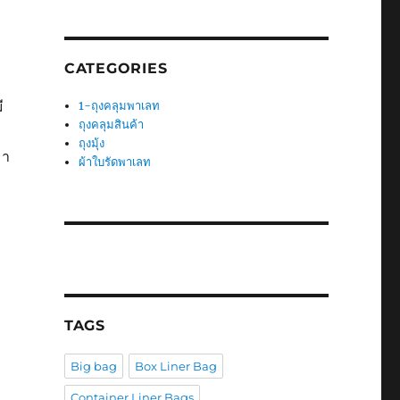
CATEGORIES
ี
1-ถุงคลุมพาเลท
ถุงคลุมสินค้า
ถุงมุ้ง
มา
ผ้าใบรัดพาเลท
TAGS
Big bag
Box Liner Bag
Container Liner Bags