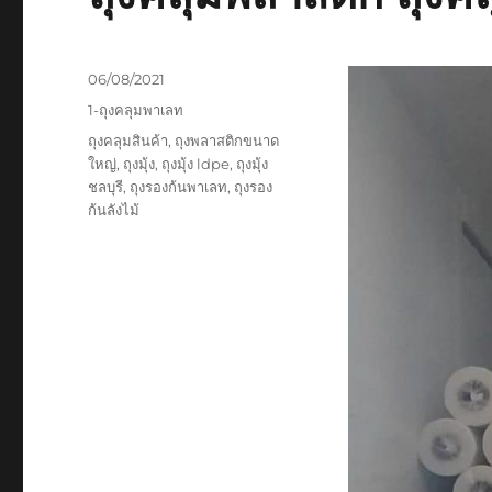
Posted
06/08/2021
on
Categories
1-ถุงคลุมพาเลท
Tags
ถุงคลุมสินค้า
,
ถุงพลาสติกขนาด
ใหญ่
,
ถุงมุ้ง
,
ถุงมุ้ง ldpe
,
ถุงมุ้ง
ชลบุรี
,
ถุงรองก้นพาเลท
,
ถุงรอง
ก้นลังไม้