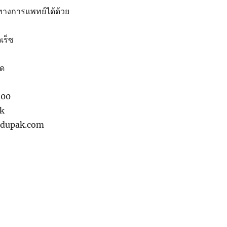
์ทางการแพทย์ได้ด้วย
ดเร็ซ
ยด
600
ak
ndupak.com