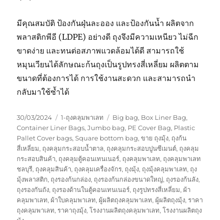
มีคุณสมบัติ ป้องกันฝุ่นละออง และป้องกันน้ำ ผลิตจาก
พลาสติกพีอี (LDPE) อย่างดี ถุงจึงมีความเหนียว ไม่ฉีก
ขาดง่าย และทนต่อสภาพแวดล้อมได้ดี สามารถใช้
หมุนเวียนได้ลักษณะก้นถุงเป็นรูปทรงสี่เหลี่ยม ผลิตตาม
ขนาดที่ต้องการได้ การใช้งานสะดวก และสามารถนำ
กลับมาใช้ซ้ำได้
Posted
Categories
Tags
30/03/2024
1-ถุงคลุมพาเลท
Big bag
,
Box Liner Bag
,
on
Container Liner Bags
,
Jumbo bag
,
PE Cover Bag
,
Plastic
Pallet Cover bags
,
Square bottom bag
,
ขาย ถุงมุ้ง
,
ถุงก้น
สี่เหลี่ยม
,
ถุงคลุมกระสอบน้ำตาล
,
ถุงคลุมกระสอบปูนซีเมนต์
,
ถุงคลุม
กระสอบสินค้า
,
ถุงคลุมตู้คอนเทนเนอร์
,
ถุงคลุมพาเลท
,
ถุงคลุมพาเลท
ชลบุรี
,
ถุงคลุมสินค้า
,
ถุงคลุมเครื่องจักร
,
ถุงมุ้ง
,
ถุงมุ้งคลุมพาเลท
,
ถุง
มุ้งพลาสติก
,
ถุงรองก้นกล่อง
,
ถุงรองก้นกล่องขนาดใหญ่
,
ถุงรองก้นลัง
,
ถุงรองกันถัง
,
ถุงรองด้านในตู้คอนเทนเนอร์
,
ถุงรูปทรงสี่เหลี่ยม
,
ผ้า
คลุมพาเลท
,
ผ้าใบคลุมพาเลท
,
ผู้ผลิตถุงคลุมพาเลท
,
ผู้ผลิตถุงมุ้ง
,
ราคา
ถุงคลุมพาเลท
,
ราคาถุงมุ้ง
,
โรงงานผลิตถุงคลุมพาเลท
,
โรงงานผลิตถุง