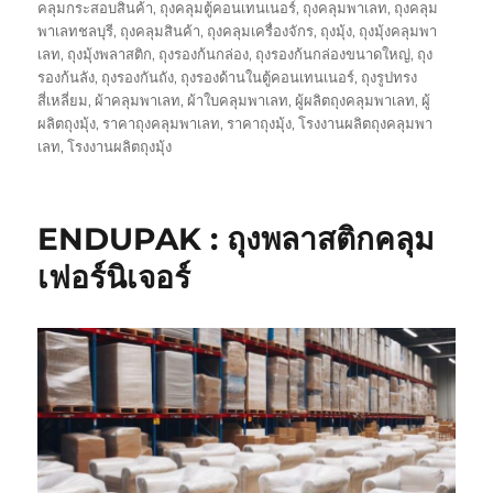
คลุมกระสอบสินค้า
,
ถุงคลุมตู้คอนเทนเนอร์
,
ถุงคลุมพาเลท
,
ถุงคลุม
พาเลทชลบุรี
,
ถุงคลุมสินค้า
,
ถุงคลุมเครื่องจักร
,
ถุงมุ้ง
,
ถุงมุ้งคลุมพา
เลท
,
ถุงมุ้งพลาสติก
,
ถุงรองก้นกล่อง
,
ถุงรองก้นกล่องขนาดใหญ่
,
ถุง
รองก้นลัง
,
ถุงรองกันถัง
,
ถุงรองด้านในตู้คอนเทนเนอร์
,
ถุงรูปทรง
สี่เหลี่ยม
,
ผ้าคลุมพาเลท
,
ผ้าใบคลุมพาเลท
,
ผู้ผลิตถุงคลุมพาเลท
,
ผู้
ผลิตถุงมุ้ง
,
ราคาถุงคลุมพาเลท
,
ราคาถุงมุ้ง
,
โรงงานผลิตถุงคลุมพา
เลท
,
โรงงานผลิตถุงมุ้ง
ENDUPAK : ถุงพลาสติกคลุม
เฟอร์นิเจอร์