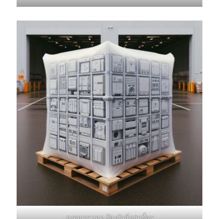
ถุงคลุมพาเลท ป้องกันสิ่งปนเปื้อน