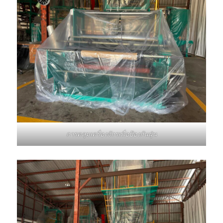
การคลุมเครื่องจักรเพื่อป้องกันฝุ่น