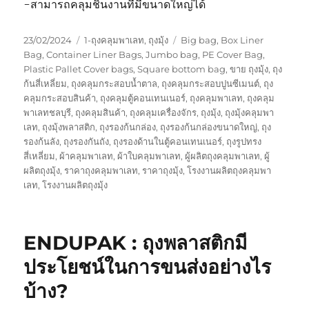
-สามารถคลุมชิ้นงานที่มีขนาดใหญ่ได้
Posted
Categories
Tags
23/02/2024
1-ถุงคลุมพาเลท
,
ถุงมุ้ง
Big bag
,
Box Liner
on
Bag
,
Container Liner Bags
,
Jumbo bag
,
PE Cover Bag
,
Plastic Pallet Cover bags
,
Square bottom bag
,
ขาย ถุงมุ้ง
,
ถุง
ก้นสี่เหลี่ยม
,
ถุงคลุมกระสอบน้ำตาล
,
ถุงคลุมกระสอบปูนซีเมนต์
,
ถุง
คลุมกระสอบสินค้า
,
ถุงคลุมตู้คอนเทนเนอร์
,
ถุงคลุมพาเลท
,
ถุงคลุม
พาเลทชลบุรี
,
ถุงคลุมสินค้า
,
ถุงคลุมเครื่องจักร
,
ถุงมุ้ง
,
ถุงมุ้งคลุมพา
เลท
,
ถุงมุ้งพลาสติก
,
ถุงรองก้นกล่อง
,
ถุงรองก้นกล่องขนาดใหญ่
,
ถุง
รองก้นลัง
,
ถุงรองกันถัง
,
ถุงรองด้านในตู้คอนเทนเนอร์
,
ถุงรูปทรง
สี่เหลี่ยม
,
ผ้าคลุมพาเลท
,
ผ้าใบคลุมพาเลท
,
ผู้ผลิตถุงคลุมพาเลท
,
ผู้
ผลิตถุงมุ้ง
,
ราคาถุงคลุมพาเลท
,
ราคาถุงมุ้ง
,
โรงงานผลิตถุงคลุมพา
เลท
,
โรงงานผลิตถุงมุ้ง
ENDUPAK : ถุงพลาสติกมี
ประโยชน์ในการขนส่งอย่างไร
บ้าง?