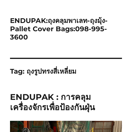
ENDUPAK:ถุงคลุมพาเลท-ถุงมุ้ง-
Pallet Cover Bags:098-995-
3600
Tag:
ถุงรูปทรงสี่เหลี่ยม
ENDUPAK : การคลุม
เครื่องจักรเพื่อป้องกันฝุ่น