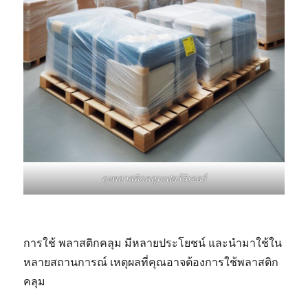
ถุงพลาสติกคลุมเฟอร์นิเจอร์
การใช้ พลาสติกคลุม มีหลายประโยชน์ และนำมาใช้ใน
หลายสถานการณ์ เหตุผลที่คุณอาจต้องการใช้พลาสติก
คลุม