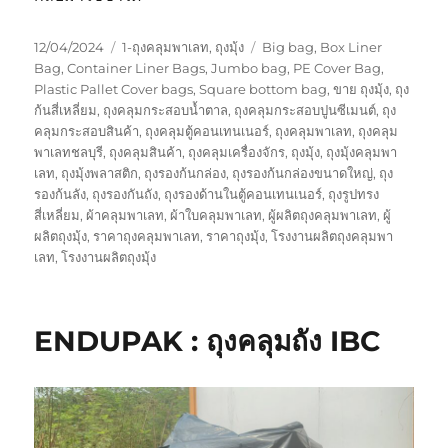
Posted
Categories
Tags
12/04/2024
1-ถุงคลุมพาเลท
,
ถุงมุ้ง
Big bag
,
Box Liner
on
Bag
,
Container Liner Bags
,
Jumbo bag
,
PE Cover Bag
,
Plastic Pallet Cover bags
,
Square bottom bag
,
ขาย ถุงมุ้ง
,
ถุง
ก้นสี่เหลี่ยม
,
ถุงคลุมกระสอบน้ำตาล
,
ถุงคลุมกระสอบปูนซีเมนต์
,
ถุง
คลุมกระสอบสินค้า
,
ถุงคลุมตู้คอนเทนเนอร์
,
ถุงคลุมพาเลท
,
ถุงคลุม
พาเลทชลบุรี
,
ถุงคลุมสินค้า
,
ถุงคลุมเครื่องจักร
,
ถุงมุ้ง
,
ถุงมุ้งคลุมพา
เลท
,
ถุงมุ้งพลาสติก
,
ถุงรองก้นกล่อง
,
ถุงรองก้นกล่องขนาดใหญ่
,
ถุง
รองก้นลัง
,
ถุงรองกันถัง
,
ถุงรองด้านในตู้คอนเทนเนอร์
,
ถุงรูปทรง
สี่เหลี่ยม
,
ผ้าคลุมพาเลท
,
ผ้าใบคลุมพาเลท
,
ผู้ผลิตถุงคลุมพาเลท
,
ผู้
ผลิตถุงมุ้ง
,
ราคาถุงคลุมพาเลท
,
ราคาถุงมุ้ง
,
โรงงานผลิตถุงคลุมพา
เลท
,
โรงงานผลิตถุงมุ้ง
ENDUPAK : ถุงคลุมถัง IBC