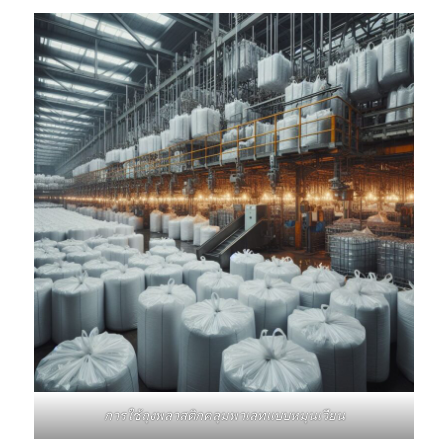
การใช้ถุงพลาสติกคลุมพาเลทแบบหมุนเวียน