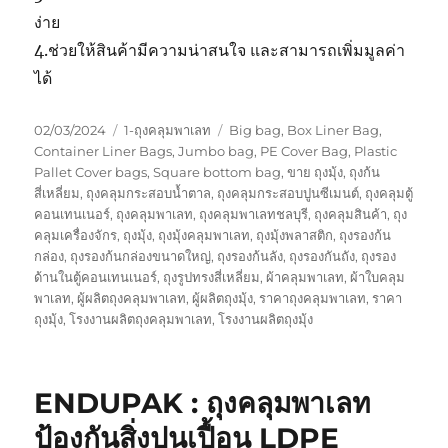
ง่าย
4.ช่วยให้สินค้ามีความน่าสนใจ และสามารถเพิ่มมูลค่า
ได้
Posted
Categories
Tags
02/03/2024
1-ถุงคลุมพาเลท
Big bag
,
Box Liner Bag
,
on
Container Liner Bags
,
Jumbo bag
,
PE Cover Bag
,
Plastic
Pallet Cover bags
,
Square bottom bag
,
ขาย ถุงมุ้ง
,
ถุงก้น
สี่เหลี่ยม
,
ถุงคลุมกระสอบน้ำตาล
,
ถุงคลุมกระสอบปูนซีเมนต์
,
ถุงคลุมตู้
คอนเทนเนอร์
,
ถุงคลุมพาเลท
,
ถุงคลุมพาเลทชลบุรี
,
ถุงคลุมสินค้า
,
ถุง
คลุมเครื่องจักร
,
ถุงมุ้ง
,
ถุงมุ้งคลุมพาเลท
,
ถุงมุ้งพลาสติก
,
ถุงรองก้น
กล่อง
,
ถุงรองก้นกล่องขนาดใหญ่
,
ถุงรองก้นลัง
,
ถุงรองกันถัง
,
ถุงรอง
ด้านในตู้คอนเทนเนอร์
,
ถุงรูปทรงสี่เหลี่ยม
,
ผ้าคลุมพาเลท
,
ผ้าใบคลุม
พาเลท
,
ผู้ผลิตถุงคลุมพาเลท
,
ผู้ผลิตถุงมุ้ง
,
ราคาถุงคลุมพาเลท
,
ราคา
ถุงมุ้ง
,
โรงงานผลิตถุงคลุมพาเลท
,
โรงงานผลิตถุงมุ้ง
ENDUPAK : ถุงคลุมพาเลท
ป้องกันสิ่งปนเปื้อน LDPE