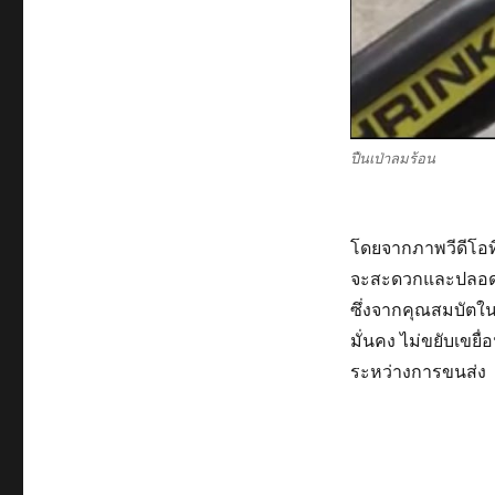
ปืนเป่าลมร้อน
โดยจากภาพวีดีโอที
จะสะดวกและปลอดภั
ซึ่งจากคุณสมบัตใน
มั่นคง ไม่ขยับเขยื่
ระหว่างการขนส่ง