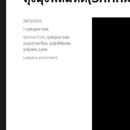
Posted
28/12/2015
on
Categories
1-ถุงคลุมพาเลท
Tags
Shrink Film
,
ถุงคลุมพาเลท
แบบเป่าลมร้อน
,
ถุงมุ้งฟิล์มหด
,
ถุงมุ้งหด
,
ถุงหด
on
Leave a comment
ถุง
มุ้ง
ฟิล์ม
หด(Shrinkable
Cover
Bags)