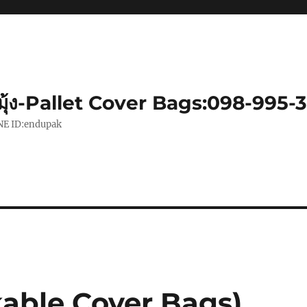
มุ้ง-Pallet Cover Bags:098-995-
|LINE ID:endupak
inkable Cover Bags)