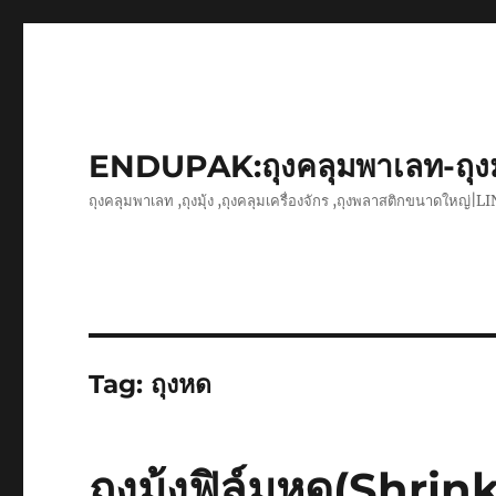
ENDUPAK:ถุงคลุมพาเลท-ถุง
ถุงคลุมพาเลท ,ถุงมุ้ง ,ถุงคลุมเครื่องจักร ,ถุงพลาสติกขนาดใหญ่
Tag:
ถุงหด
ถุงมุ้งฟิล์มหด(Shr