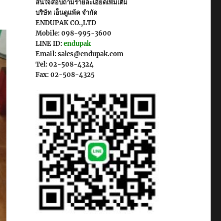
สนใจสอบถามรายละเอียดเพิ่มเติม
บริษัท เอ็นดูแพ้ค จำกัด
ENDUPAK CO.,LTD
Mobile: 098-995-3600
LINE ID:
endupak
Email: sales@endupak.com
Tel: 02-508-4324
Fax: 02-508-4325