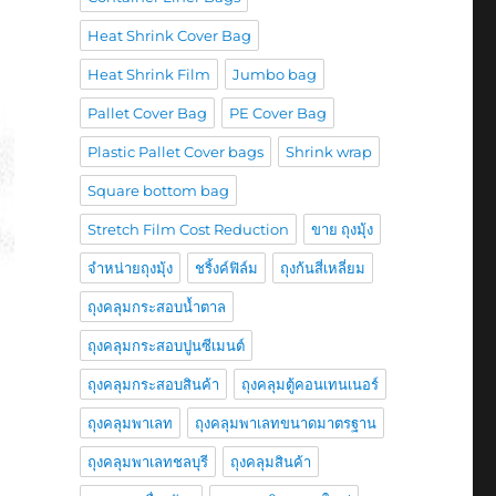
Heat Shrink Cover Bag
Heat Shrink Film
Jumbo bag
Pallet Cover Bag
PE Cover Bag
Plastic Pallet Cover bags
Shrink wrap
Square bottom bag
Stretch Film Cost Reduction
ขาย ถุงมุ้ง
จำหน่ายถุงมุ้ง
ชริ้งค์ฟิล์ม
ถุงก้นสี่เหลี่ยม
ถุงคลุมกระสอบน้ำตาล
ถุงคลุมกระสอบปูนซีเมนต์
ถุงคลุมกระสอบสินค้า
ถุงคลุมตู้คอนเทนเนอร์
ถุงคลุมพาเลท
ถุงคลุมพาเลทขนาดมาตรฐาน
ถุงคลุมพาเลทชลบุรี
ถุงคลุมสินค้า