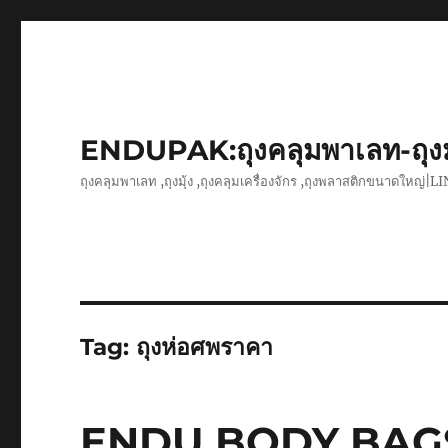
ENDUPAK:ถุงคลุมพาเลท-ถุง
ถุงคลุมพาเลท ,ถุงมุ้ง ,ถุงคลุมเครื่องจักร ,ถุงพลาสติกขนาดใหญ่
Tag:
ถุงห่อศพราคา
ENDU BODY BAGS 