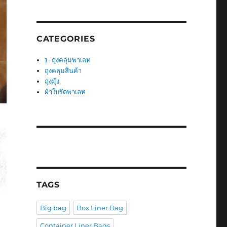
CATEGORIES
1-ถุงคลุมพาเลท
ถุงคลุมสินค้า
ถุงมุ้ง
ผ้าใบรัดพาเลท
TAGS
Big bag
Box Liner Bag
Container Liner Bags