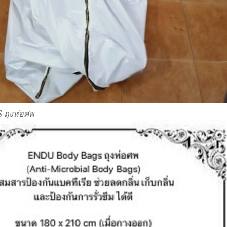
ถุงห่อศพ