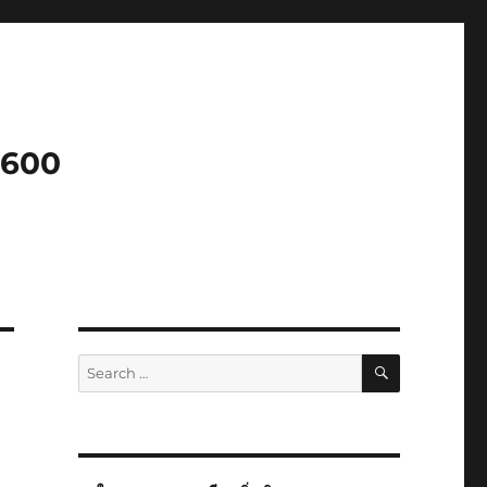
3600
SEARCH
Search
for: