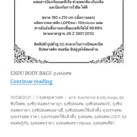
ENDU BODY BAGS ถุงห่อศพ
“ENDU BODY BAGS ถุงห่อศพ”
Continue reading
Posted
Categories
Tags
10/08/2021
1-ถุงคลุมพาเลท
anti-bacterial body bags
,
ถุง
on
ซิปใส่ศพ
,
ถุงซิป ห่อศพราคาถูก
,
ถุงซิปห่อศพ
,
ถุงซิปห่อศพPE
,
ถุงซิป
ห่อศพราคา
,
ถุงซิปห่อศพอย่างดี
,
ถุงซิปห่อศพใช้แล้วทิ้ง
,
ถุงบรรจุศพ
,
ถุงบรรจุศพ ราคา
,
ถุงบรรจุศพใช้แล้วทิ้ง
,
ถุงห่อศพ
,
ถุงห่อศพLDEP
,
ถุง
ห่อศพกู้ภัย
,
ถุงห่อศพราคา
,
ถุงห่อศพสขาวขุ่นนม
,
ถุงห่อศพสีดำ