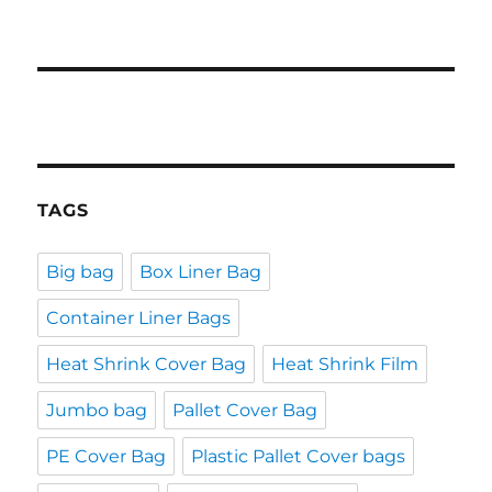
TAGS
Big bag
Box Liner Bag
Container Liner Bags
Heat Shrink Cover Bag
Heat Shrink Film
Jumbo bag
Pallet Cover Bag
PE Cover Bag
Plastic Pallet Cover bags