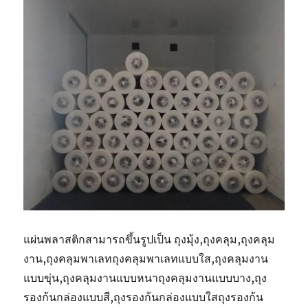
แผ่นพลาสติกสามารถขึ้นรูปเป็น ถุงมุ้ง,ถุงคลุม,ถุงคลุม
งาน,ถุงคลุมพาเลทถุงคลุมพาเลทแบบใส,ถุงคลุมงาน
แบบขุ่น,ถุงคลุมงานแบบหนาถุงคลุมงานแบบบาง,ถุง
รองก้นกล่องแบบสี,ถุงรองก้นกล่องแบบใสถุงรองก้น