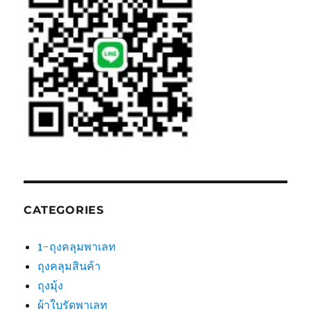
CATEGORIES
1-ถุงคลุมพาเลท
ถุงคลุมสินค้า
ถุงมุ้ง
ผ้าใบรัดพาเลท