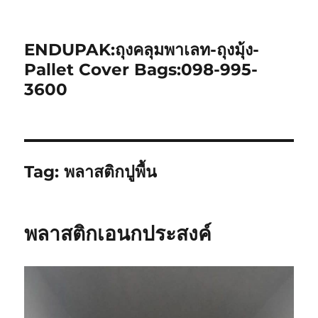
ENDUPAK:ถุงคลุมพาเลท-ถุงมุ้ง-
Pallet Cover Bags:098-995-
3600
Tag:
พลาสติกปูพื้น
พลาสติกเอนกประสงค์