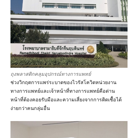
ถุงพลาสติกคลุมอุปกรณ์ทางการแพทย์
ช่วงวิกฤตการแพร่ระบาดของไวรัสโควิดหน่วยงาน
ทางการแพทย์และเจ้าหน้าที่ทางการแพทย์คือด่าน
หน้าที่ต้องคอยรับมือและความเสี่ยงจากการติดเชื้อได้
ง่ายกว่าคนกลุ่มอื่น