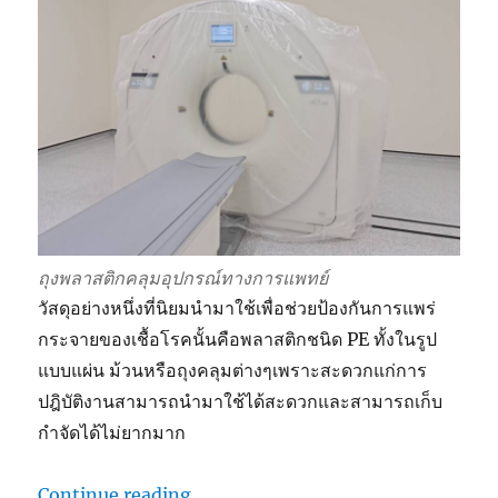
ถุงพลาสติกคลุมอุปกรณ์ทางการแพทย์
วัสดุอย่างหนึ่งที่นิยมนำมาใช้เพื่อช่วยป้องกันการแพร่
กระจายของเชื้อโรคนั้นคือพลาสติกชนิด PE ทั้งในรูป
แบบแผ่น ม้วนหรือถุงคลุมต่างๆเพราะสะดวกแก่การ
ปฎิบัติงานสามารถนำมาใช้ได้สะดวกและสามารถเก็บ
กำจัดได้ไม่ยากมาก
“ถุงพลาสติกคลุมอุปกรณ์ทางการแพทย์
Continue reading