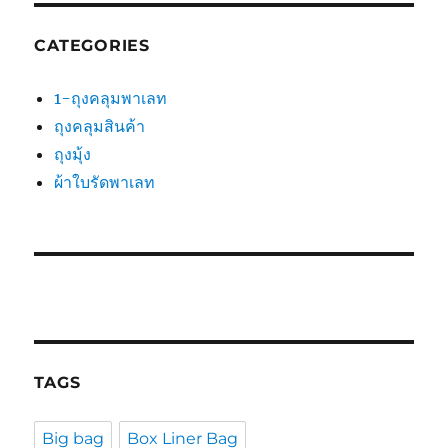
CATEGORIES
1-ถุงคลุมพาเลท
ถุงคลุมสินค้า
ถุงมุ้ง
ผ้าใบรัดพาเลท
TAGS
Big bag
Box Liner Bag