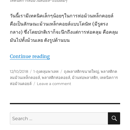
เทคนิคการห่อม้วนคอยล์-แบบเดิมๆ
วันนี้เรามีเทคนิคเล็กๆน้อยๆในการห่อม้วนหล็กคอยล์
คือเป็นลักษณะม้วนเหล็กคอยล์แบบโดนัท (มีรูตรง
กลาง) ซึ่งโดยปกติเราก็จะนึกถึงแต่การห่อคลุม คือคลุม
มันไปทั้งม้วนเลย ดังรูปด้านบน
“เทคนิคในการห่อม้วนคอยล์”
Continue reading
Posted
Categories
Tags
12/10/2018
1-ถุงคลุมพาเลท
ถุงพลาสติกขนาดใหญ่
,
พลาสติกค
on
ลมม้วนเหล็กคอยล์
,
พลาสติกห่อคอยล์
,
ม้วนท่อพลาสติก
,
เทคนิคการ
on
ห่อม้วนคอยล์
Leave a comment
เทคนิค
ใน
การ
ห่อ
ม้วน
SE
Search
คอยล์
for: