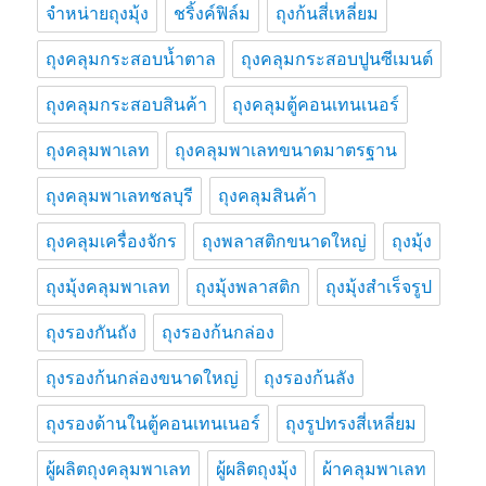
จำหน่ายถุงมุ้ง
ชริ้งค์ฟิล์ม
ถุงก้นสี่เหลี่ยม
ถุงคลุมกระสอบน้ำตาล
ถุงคลุมกระสอบปูนซีเมนต์
ถุงคลุมกระสอบสินค้า
ถุงคลุมตู้คอนเทนเนอร์
ถุงคลุมพาเลท
ถุงคลุมพาเลทขนาดมาตรฐาน
ถุงคลุมพาเลทชลบุรี
ถุงคลุมสินค้า
ถุงคลุมเครื่องจักร
ถุงพลาสติกขนาดใหญ่
ถุงมุ้ง
ถุงมุ้งคลุมพาเลท
ถุงมุ้งพลาสติก
ถุงมุ้งสำเร็จรูป
ถุงรองกันถัง
ถุงรองก้นกล่อง
ถุงรองก้นกล่องขนาดใหญ่
ถุงรองก้นลัง
ถุงรองด้านในตู้คอนเทนเนอร์
ถุงรูปทรงสี่เหลี่ยม
ผู้ผลิตถุงคลุมพาเลท
ผู้ผลิตถุงมุ้ง
ผ้าคลุมพาเลท