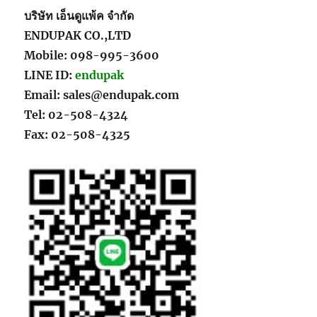
บริษัท เอ็นดูแพ้ค จำกัด
ENDUPAK CO.,LTD
Mobile: 098-995-3600
LINE ID:
endupak
Email: sales@endupak.com
Tel: 02-508-4324
Fax: 02-508-4325