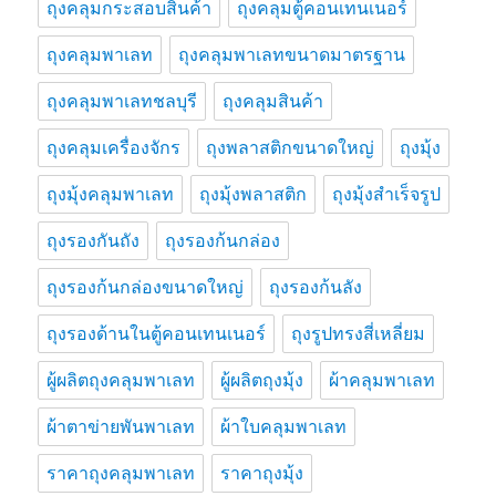
ถุงคลุมกระสอบสินค้า
ถุงคลุมตู้คอนเทนเนอร์
ถุงคลุมพาเลท
ถุงคลุมพาเลทขนาดมาตรฐาน
ถุงคลุมพาเลทชลบุรี
ถุงคลุมสินค้า
ถุงคลุมเครื่องจักร
ถุงพลาสติกขนาดใหญ่
ถุงมุ้ง
ถุงมุ้งคลุมพาเลท
ถุงมุ้งพลาสติก
ถุงมุ้งสำเร็จรูป
ถุงรองกันถัง
ถุงรองก้นกล่อง
ถุงรองก้นกล่องขนาดใหญ่
ถุงรองก้นลัง
ถุงรองด้านในตู้คอนเทนเนอร์
ถุงรูปทรงสี่เหลี่ยม
ผู้ผลิตถุงคลุมพาเลท
ผู้ผลิตถุงมุ้ง
ผ้าคลุมพาเลท
ผ้าตาข่ายพันพาเลท
ผ้าใบคลุมพาเลท
ราคาถุงคลุมพาเลท
ราคาถุงมุ้ง