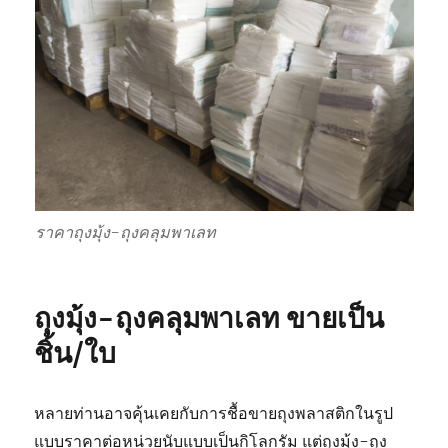
ราคาถุงมุ้ง-ถุงคลุมพาเลท
ถุงมุ้ง-ถุงคลุมพาเลท ขายเป็น
ชิ้น/ใบ
หลายท่านอาจคุ้นเคยกับการชื้อขายถุงพลาสติกในรูป
แบบราคาต่อหน่วยนับแบบเป็นกิโลกรัม แต่ถุงมุ้ง-ถุง