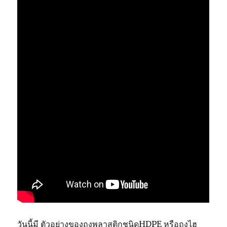
วันนี้มี ตัวอย่างของถุงพลาสติกชนิดHDPE หรือถุงไฮ