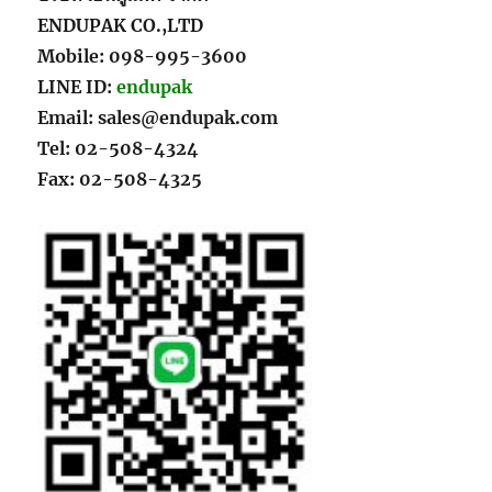
ENDUPAK CO.,LTD
Mobile: 098-995-3600
LINE ID:
endupak
Email: sales@endupak.com
Tel: 02-508-4324
Fax: 02-508-4325