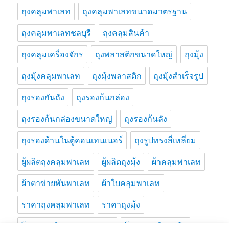
ถุงคลุมพาเลท
ถุงคลุมพาเลทขนาดมาตรฐาน
ถุงคลุมพาเลทชลบุรี
ถุงคลุมสินค้า
ถุงคลุมเครื่องจักร
ถุงพลาสติกขนาดใหญ่
ถุงมุ้ง
ถุงมุ้งคลุมพาเลท
ถุงมุ้งพลาสติก
ถุงมุ้งสำเร็จรูป
ถุงรองกันถัง
ถุงรองก้นกล่อง
ถุงรองก้นกล่องขนาดใหญ่
ถุงรองก้นลัง
ถุงรองด้านในตู้คอนเทนเนอร์
ถุงรูปทรงสี่เหลี่ยม
ผู้ผลิตถุงคลุมพาเลท
ผู้ผลิตถุงมุ้ง
ผ้าคลุมพาเลท
ผ้าตาข่ายพันพาเลท
ผ้าใบคลุมพาเลท
ราคาถุงคลุมพาเลท
ราคาถุงมุ้ง
โรงงานผลิตถุงคลุมพาเลท
โรงงานผลิตถุงมุ้ง