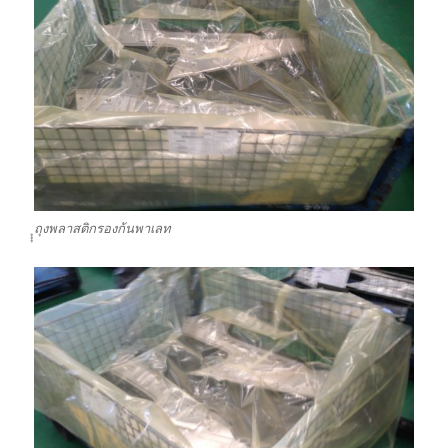
ุุุถุงพลาสติกรองก้นพาเลท