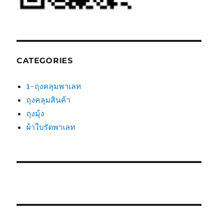
CATEGORIES
1-ถุงคลุมพาเลท
ถุงคลุมสินค้า
ถุงมุ้ง
ผ้าใบรัดพาเลท