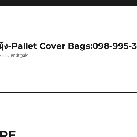
มุ้ง-Pallet Cover Bags:098-995-
|LINE ID:endupak
กPE