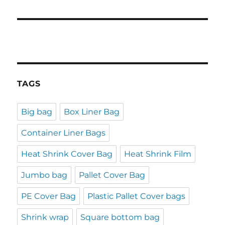
TAGS
Big bag
Box Liner Bag
Container Liner Bags
Heat Shrink Cover Bag
Heat Shrink Film
Jumbo bag
Pallet Cover Bag
PE Cover Bag
Plastic Pallet Cover bags
Shrink wrap
Square bottom bag