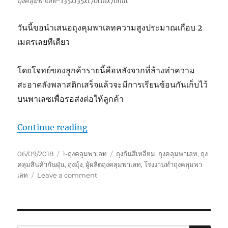
ถุงคลุมพาเลท-135x135x170cmx70mic
วันนี้ขอนำเสนอถุงคุมพาเลทความสูงประมาณเกือบ 2
เมตรเลยทีเดียว
โดยโจทย์ของลูกค้ารายนี้คือหลังจากที่ล้างทำความ
สะอาดลังพลาสติกเสร็จแล้วจะมีการเรียนซ้อนกันเก็บไว้
บนพาเลซเพื่อรอส่งต่อให้ลูกค้า
“ถุงคลุมพาเลทป้องกันฝุ่น”
Continue reading
Posted
Categories
Tags
06/09/2018
1-ถุงคลุมพาเลท
ถุงก้นสี่เหลี่ยม
,
ถุงคลุมพาเลท
,
ถุง
on
คลุมสินค้ากันฝุ่น
,
ถุงมุ้ง
,
ผู้ผลิตถุงคลุมพาเลท
,
โรงงานทำถุงคลุมพา
on
เลท
Leave a comment
ถุง
คลุม
พา
เลท