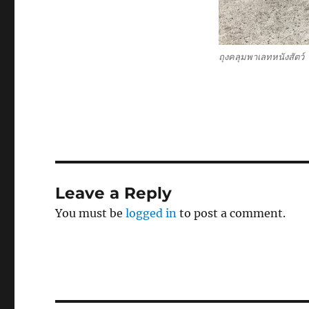
ถุงคลุมพาเลทหนังสัตว์
Leave a Reply
You must be
logged in
to post a comment.