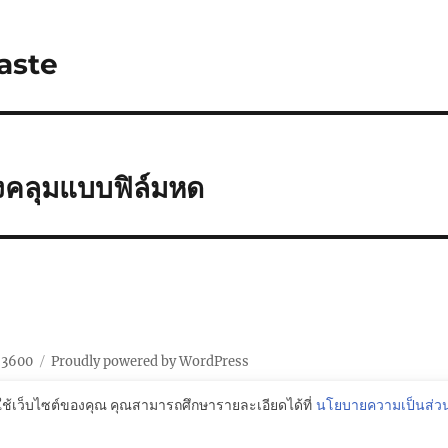
aste
คลุมแบบฟิล์มหด
-3600
Proudly powered by WordPress
ใช้เว็บไซต์ของคุณ คุณสามารถศึกษารายละเอียดได้ที่
นโยบายความเป็นส่วน