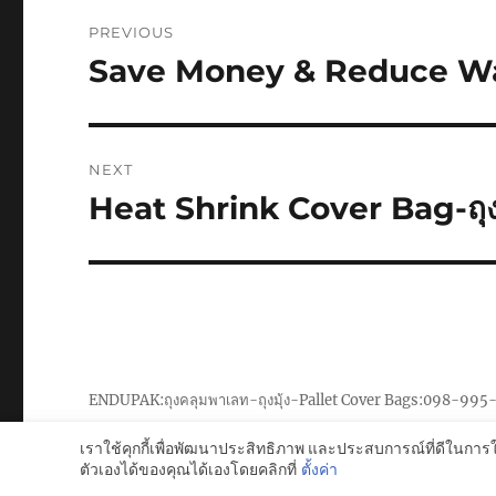
Post
PREVIOUS
navigation
Save Money & Reduce W
Previous
post:
NEXT
Heat Shrink Cover Bag-ถุง
Next
post:
ENDUPAK:ถุงคลุมพาเลท-ถุงมุ้ง-Pallet Cover Bags:098-995
เราใช้คุกกี้เพื่อพัฒนาประสิทธิภาพ และประสบการณ์ที่ดีในการ
ตัวเองได้ของคุณได้เองโดยคลิกที่
ตั้งค่า