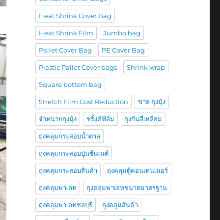
Heat Shrink Cover Bag
Heat Shrink Film
Jumbo bag
Pallet Cover Bag
PE Cover Bag
Plastic Pallet Cover bags
Shrink wrap
Square bottom bag
Stretch Film Cost Reduction
ขาย ถุงมุ้ง
จำหน่ายถุงมุ้ง
ชริ้งค์ฟิล์ม
ถุงก้นสี่เหลี่ยม
ถุงคลุมกระสอบน้ำตาล
ถุงคลุมกระสอบปูนซีเมนต์
ถุงคลุมกระสอบสินค้า
ถุงคลุมตู้คอนเทนเนอร์
ถุงคลุมพาเลท
ถุงคลุมพาเลทขนาดมาตรฐาน
ถุงคลุมพาเลทชลบุรี
ถุงคลุมสินค้า