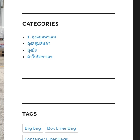
CATEGORIES
1-ถุงคลุมพาเลท
ถุงคลุมสินค้า
ถุงมุ้ง
ผ้าใบรัดพาเลท
TAGS
Big bag
Box Liner Bag
Container Liner Bags