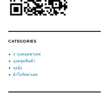
CATEGORIES
1-ถุงคลุมพาเลท
ถุงคลุมสินค้า
ถุงมุ้ง
ผ้าใบรัดพาเลท