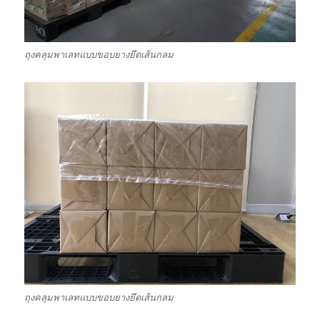
ถุงคลุมพาเลทแบบขอบยางยึดเส้นกลม
ถุงคลุมพาเลทแบบขอบยางยึดเส้นกลม