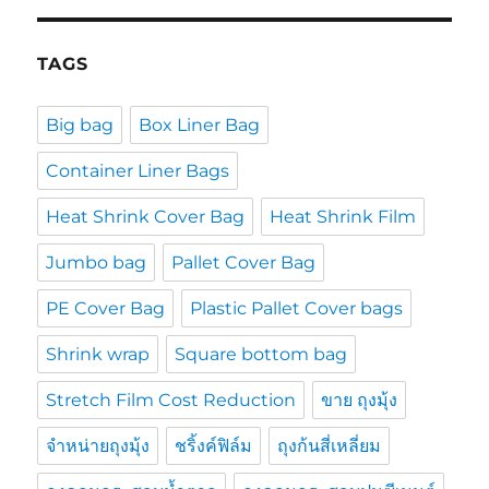
TAGS
Big bag
Box Liner Bag
Container Liner Bags
Heat Shrink Cover Bag
Heat Shrink Film
Jumbo bag
Pallet Cover Bag
PE Cover Bag
Plastic Pallet Cover bags
Shrink wrap
Square bottom bag
Stretch Film Cost Reduction
ขาย ถุงมุ้ง
จำหน่ายถุงมุ้ง
ชริ้งค์ฟิล์ม
ถุงก้นสี่เหลี่ยม