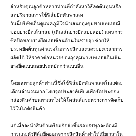
สำหรับคุณลูกค้าหลายท่านที่กำลังหาวิธีลดต้นทุนหรือ
ลดปริมาณการใช้ฟิล์มยึดพันพาเลท
วันนี้บริษัทเอ็นดูแพคภูมิใจนำเสนอถุงคุมพาเลทแบบมี
ขอบยางยืดเส้นกลม (เดินเส้นยางยึดแบบสอย) แทนการ
ซีลปิดขอบยางยึดแบบซ้อนด้านในชายถุง ช่วยให้
ประหยัดต้นทุนค่าแรงในการผลิตและลดระยะเวลาการ
ผลิตได้ ให้ราคาต่อหน่วยของถุงคุมพาเรทแบบเดินเส้น
ยางยืดแบบสอยประหยัดกว่าแบบอื่น
โดยเฉพาะลูกค้าท่านนี้ซึ่งใช้ฟิล์มยึดพันพาเลทในแต่ละ
เดือนจำนวนมาก โดยจุดประสงค์เพียงเพื่อรัดประคอง
กล่องสินค้าบนพาเลทไม่ให้โคล่นล้มระหว่างการจัดเก็บ
ไว้ในโกดังสินค้า
แต่เมื่อจะนำสินค้าเตรียมจัดส่งขึ้นรถบรรทุกจะต้องมี
การแกะตัวฟิล์มยืดออกจากผลิตสินค้าทำให้เสียเวลาใน