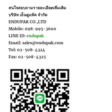
สนใจสอบถามรายละเอียดเพิ่มเติม
บริษัท เอ็นดูแพ้ค จำกัด
ENDUPAK CO.,LTD
Mobile: 098-995-3600
LINE ID:
endupak
Email: sales@endupak.com
Tel: 02-508-4324
Fax: 02-508-4325