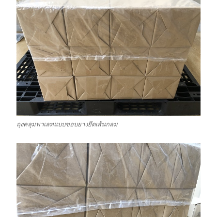
ถุงคลุมพาเลทแบบขอบยางยึดเส้นกลม