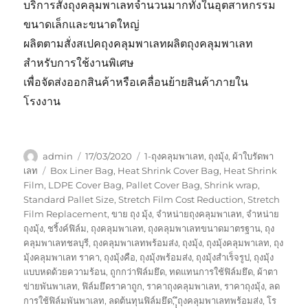
บริการสั่งถุงคลุมพาเลทจำนวนมากทั้งในอุตสาหกรรม
ขนาดเล็กและขนาดใหญ่
ผลิตตามสั่งสเปคถุงคลุมพาเลทผลิตถุงคลุมพาเลท
สำหรับการใช้งานพิเศษ
เพื่อจัดส่งออกสินค้าหรือเคลื่อนย้ายสินค้าภายใน
โรงงาน
Author
Posted
Categories
admin
17/03/2020
1-ถุงคลุมพาเลท
,
ถุงมุ้ง
,
ผ้าใบรัดพา
on
Tags
เลท
Box Liner Bag
,
Heat Shrink Cover Bag
,
Heat Shrink
Film
,
LDPE Cover Bag
,
Pallet Cover Bag
,
Shrink wrap
,
Standard Pallet Size
,
Stretch Film Cost Reduction
,
Stretch
Film Replacement
,
ขาย ถุง มุ้ง
,
จำหน่ายถุงคลุมพาเลท
,
จำหน่าย
ถุงมุ้ง
,
ชริ้งค์ฟิล์ม
,
ถุงคลุมพาเลท
,
ถุงคลุมพาเลทขนาดมาตรฐาน
,
ถุง
คลุมพาเลทชลบุรี
,
ถุงคลุมพาเลทพร้อมส่ง
,
ถุงมุ้ง
,
ถุงมุ้งคลุมพาเลท
,
ถุง
มุ้งคลุมพาเลท ราคา
,
ถุงมุ้งคือ
,
ถุงมุ้งพร้อมส่ง
,
ถุงมุ้งสำเร็จรูป
,
ถุงมุ้ง
แบบหดด้วยความร้อน
,
ถูกกว่าฟิล์มยึด
,
ทดแทนการใช้ฟิล์มยึด
,
ผ้าตา
ข่ายพันพาเลท
,
ฟิล์มยึดราคาถูก
,
ราคาถุงคลุมพาเลท
,
ราคาถุงมุ้ง
,
ลด
การใช้ฟิล์มพันพาเลท
,
ลดต้นทุนฟิล์มยึด
,
ุุึถุงคลุมพาเลทพร้อมส่ง
,
โร