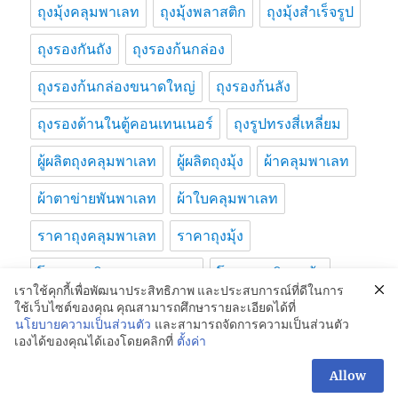
ถุงมุ้งคลุมพาเลท
ถุงมุ้งพลาสติก
ถุงมุ้งสำเร็จรูป
ถุงรองกันถัง
ถุงรองก้นกล่อง
ถุงรองก้นกล่องขนาดใหญ่
ถุงรองก้นลัง
ถุงรองด้านในตู้คอนเทนเนอร์
ถุงรูปทรงสี่เหลี่ยม
ผู้ผลิตถุงคลุมพาเลท
ผู้ผลิตถุงมุ้ง
ผ้าคลุมพาเลท
ผ้าตาข่ายพันพาเลท
ผ้าใบคลุมพาเลท
ราคาถุงคลุมพาเลท
ราคาถุงมุ้ง
โรงงานผลิตถุงคลุมพาเลท
โรงงานผลิตถุงมุ้ง
เราใช้คุกกี้เพื่อพัฒนาประสิทธิภาพ และประสบการณ์ที่ดีในการ
ใช้เว็บไซต์ของคุณ คุณสามารถศึกษารายละเอียดได้ที่
นโยบายความเป็นส่วนตัว
และสามารถจัดการความเป็นส่วนตัว
เองได้ของคุณได้เองโดยคลิกที่
ตั้งค่า
ENDUPAK:ถุงคลุมพาเลท-ถุงมุ้ง-Pallet Cover Bags:098-995-
สอบถามเพิ่มเติม
3600
Proudly powered by WordPress
Allow
OPEN