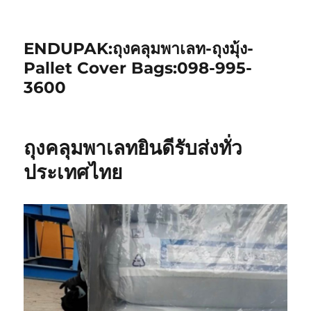
ENDUPAK:ถุงคลุมพาเลท-ถุงมุ้ง-
Pallet Cover Bags:098-995-
3600
ถุงคลุมพาเลทยินดีรับส่งทั่ว
ประเทศไทย