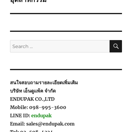
SE
Search
for:
สนใจสอบถามรายละเอียดเพิ่มเติม
บริษัท เอ็นดูแพ้ค จำกัด
ENDUPAK CO.,LTD
Mobile: 098-995-3600
LINE ID:
endupak
Email: sales@endupak.com
Tel: 02-508-4324