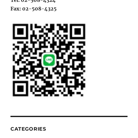
Fax: 02-508-4325
CATEGORIES