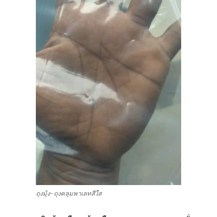
ถุงมุ้ง-ถุงคลุมพาเลทสีใส