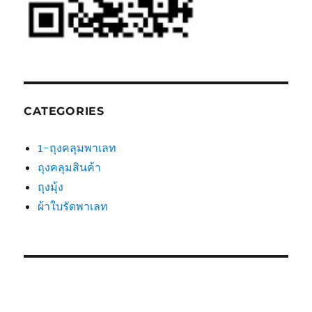
CATEGORIES
1-ถุงคลุมพาเลท
ถุงคลุมสินค้า
ถุงมุ้ง
ผ้าใบรัดพาเลท