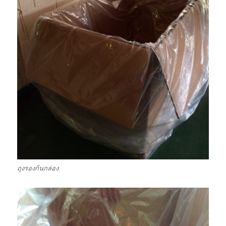
ถุงรองก้นกล่อง