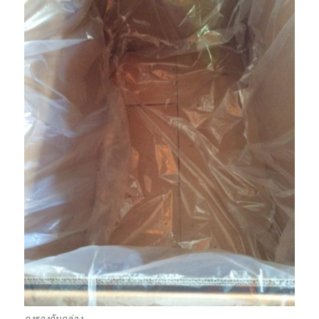
ถุงรองก้นกล่อง