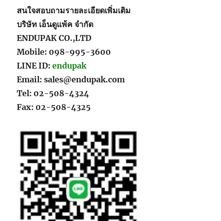
สนใจสอบถามรายละเอียดเพิ่มเติม
บริษัท เอ็นดูแพ้ค จำกัด
ENDUPAK CO.,LTD
Mobile: 098-995-3600
LINE ID:
endupak
Email: sales@endupak.com
Tel: 02-508-4324
Fax: 02-508-4325