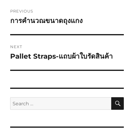
Post
PREVIOUS
navigation
การคำนวณขนาดถุงแกง
Previous
post:
NEXT
Pallet Straps-แถบผ้าใบรัดสินค้า
Next
post:
SE
Search
for: