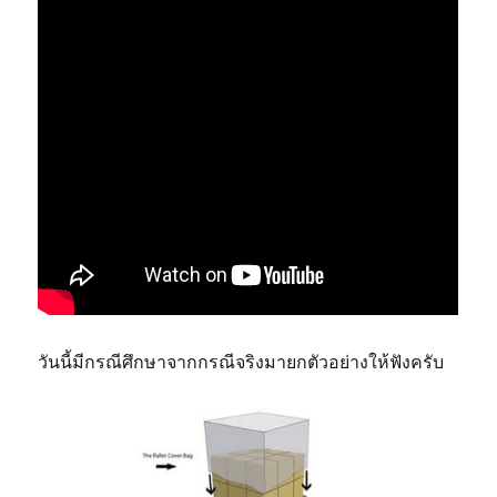
วันนี้มีกรณีศึกษาจากกรณีจริงมายกตัวอย่างให้ฟังครับ