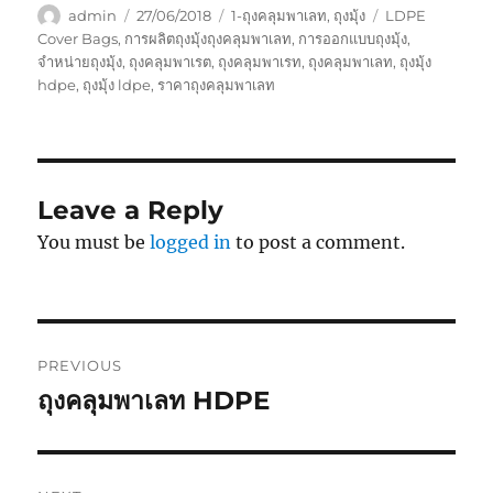
Author
Posted
Categories
Tags
admin
27/06/2018
1-ถุงคลุมพาเลท
,
ถุงมุ้ง
LDPE
on
Cover Bags
,
การผลิตถุงมุ้งถุงคลุมพาเลท
,
การออกแบบถุงมุ้ง
,
จำหน่ายถุงมุ้ง
,
ถุงคลุมพาเรต
,
ถุงคลุมพาเรท
,
ถุงคลุมพาเลท
,
ถุงมุ้ง
hdpe
,
ถุงมุ้ง ldpe
,
ราคาถุงคลุมพาเลท
Leave a Reply
You must be
logged in
to post a comment.
Post
PREVIOUS
navigation
ถุงคลุมพาเลท HDPE
Previous
post: