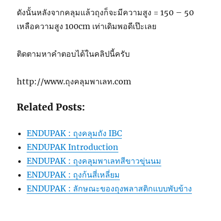
ดังนั้นหลังจากคลุมแล้วถุงก็จะมีความสูง = 150 – 50
เหลือความสูง 100cm เท่าเดิมพอดีเป๊ะเลย
ติดตามหาคำตอบได้ในคลิปนี้ครับ
http://www.ถุงคลุมพาเลท.com
Related Posts:
ENDUPAK : ถุงคลุมถัง IBC
ENDUPAK Introduction
ENDUPAK : ถุงคลุมพาเลทสีขาวขุ่นนม
ENDUPAK : ถุงก้นสี่เหลี่ยม
ENDUPAK : ลักษณะของถุงพลาสติกแบบพับข้าง