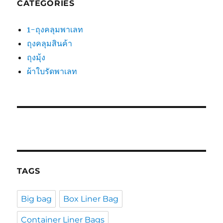
CATEGORIES
1-ถุงคลุมพาเลท
ถุงคลุมสินค้า
ถุงมุ้ง
ผ้าใบรัดพาเลท
TAGS
Big bag
Box Liner Bag
Container Liner Bags