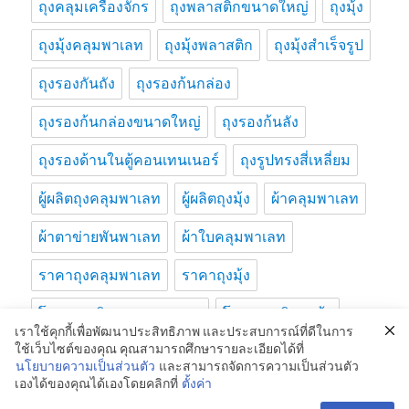
ถุงคลุมเครื่องจักร
ถุงพลาสติกขนาดใหญ่
ถุงมุ้ง
ถุงมุ้งคลุมพาเลท
ถุงมุ้งพลาสติก
ถุงมุ้งสำเร็จรูป
ถุงรองกันถัง
ถุงรองก้นกล่อง
ถุงรองก้นกล่องขนาดใหญ่
ถุงรองก้นลัง
ถุงรองด้านในตู้คอนเทนเนอร์
ถุงรูปทรงสี่เหลี่ยม
ผู้ผลิตถุงคลุมพาเลท
ผู้ผลิตถุงมุ้ง
ผ้าคลุมพาเลท
ผ้าตาข่ายพันพาเลท
ผ้าใบคลุมพาเลท
ราคาถุงคลุมพาเลท
ราคาถุงมุ้ง
โรงงานผลิตถุงคลุมพาเลท
โรงงานผลิตถุงมุ้ง
เราใช้คุกกี้เพื่อพัฒนาประสิทธิภาพ และประสบการณ์ที่ดีในการ
ใช้เว็บไซต์ของคุณ คุณสามารถศึกษารายละเอียดได้ที่
นโยบายความเป็นส่วนตัว
และสามารถจัดการความเป็นส่วนตัว
เองได้ของคุณได้เองโดยคลิกที่
ตั้งค่า
ENDUPAK:ถุงคลุมพาเลท-ถุงมุ้ง-Pallet Cover Bags:098-995-
สอบถามเพิ่มเติม