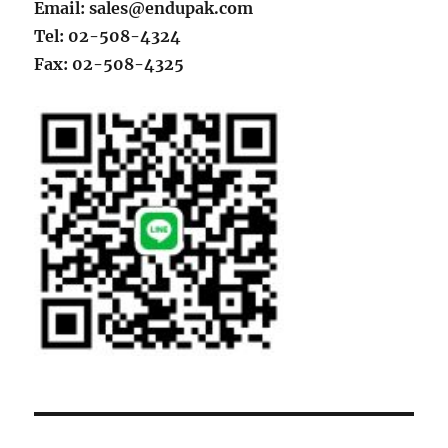
Email: sales@endupak.com
Tel: 02-508-4324
Fax: 02-508-4325