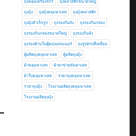
ถุงคลุมเครื่องจักร
ถุงพลาสติกขนาดใหญ่
ถุงมุ้ง
ถุงมุ้งคลุมพาเลท
ถุงมุ้งพลาสติก
ถุงมุ้งสำเร็จรูป
ถุงรองกันถัง
ถุงรองก้นกล่อง
ถุงรองก้นกล่องขนาดใหญ่
ถุงรองก้นลัง
ถุงรองด้านในตู้คอนเทนเนอร์
ถุงรูปทรงสี่เหลี่ยม
ผู้ผลิตถุงคลุมพาเลท
ผู้ผลิตถุงมุ้ง
ผ้าคลุมพาเลท
ผ้าตาข่ายพันพาเลท
ผ้าใบคลุมพาเลท
ราคาถุงคลุมพาเลท
ราคาถุงมุ้ง
โรงงานผลิตถุงคลุมพาเลท
โรงงานผลิตถุงมุ้ง