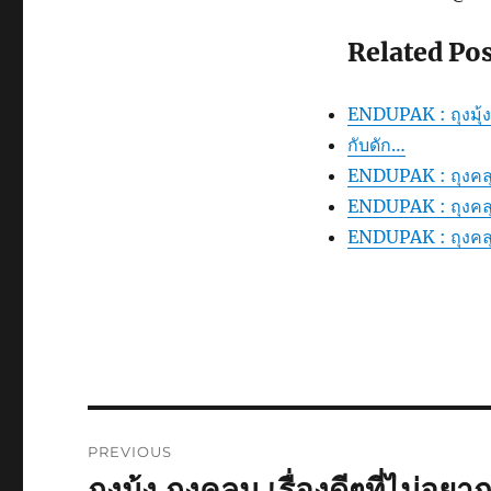
Related Pos
ENDUPAK : ถุงมุ้
กับดัก…
ENDUPAK : ถุงคลุ
ENDUPAK : ถุงคล
ENDUPAK : ถุงคลุ
Post
PREVIOUS
navigation
ถุงมุ้ง ถุงคลุม เรื่องดีๆที่ไม่อยา
Previous