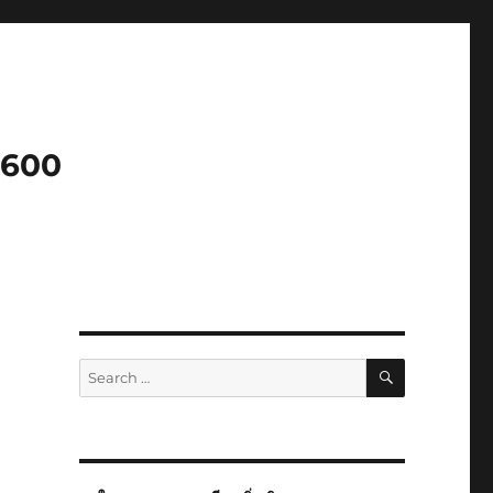
3600
SEARCH
Search
for: