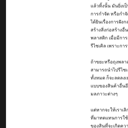
แล้วทิ้งนั้น มันยิ่
การกำจัด หรือกำจั
ได้ยินเรื่องการฝัง
สร้างสิ่งก่อสร้างอื
พลาสติก เมื่อมีกา
รีไซเคิล เพราะการท
ถ้าขยะหรือถุงพลาสติ
สามารถนำไปรีไซเคิ
ทั้งหมด ก็จะลดลงเห
แบบของสินค้าอื่นอี
มลภาวะต่างๆ
แต่หากจะให้เราเลิก
ที่มาทดแทนการใช้
ของสินที่จะเกิดคว