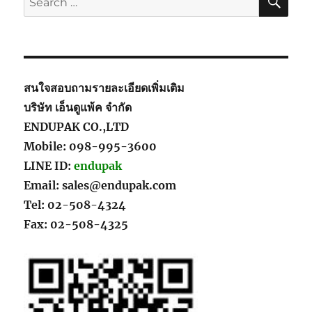
for:
สนใจสอบถามรายละเอียดเพิ่มเติม
บริษัท เอ็นดูแพ้ค จำกัด
ENDUPAK CO.,LTD
Mobile: 098-995-3600
LINE ID:
endupak
Email: sales@endupak.com
Tel: 02-508-4324
Fax: 02-508-4325