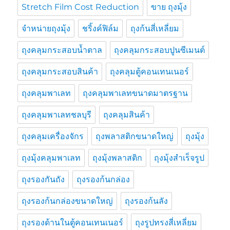
Stretch Film Cost Reduction
ขาย ถุงมุ้ง
จำหน่ายถุงมุ้ง
ชริ้งค์ฟิล์ม
ถุงก้นสี่เหลี่ยม
ถุงคลุมกระสอบน้ำตาล
ถุงคลุมกระสอบปูนซีเมนต์
ถุงคลุมกระสอบสินค้า
ถุงคลุมตู้คอนเทนเนอร์
ถุงคลุมพาเลท
ถุงคลุมพาเลทขนาดมาตรฐาน
ถุงคลุมพาเลทชลบุรี
ถุงคลุมสินค้า
ถุงคลุมเครื่องจักร
ถุงพลาสติกขนาดใหญ่
ถุงมุ้ง
ถุงมุ้งคลุมพาเลท
ถุงมุ้งพลาสติก
ถุงมุ้งสำเร็จรูป
ถุงรองกันถัง
ถุงรองก้นกล่อง
ถุงรองก้นกล่องขนาดใหญ่
ถุงรองก้นลัง
ถุงรองด้านในตู้คอนเทนเนอร์
ถุงรูปทรงสี่เหลี่ยม