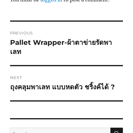
Post
PREVIOUS
navigation
Pallet Wrapper-ผ้าตาข่ายรัดพา
Previous
post:
เลท
NEXT
ถุงคลุมพาเลท แบบหดตัว ชริ้งค์ได้ ?
Next
post:
SE
Search