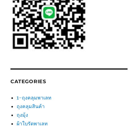
CATEGORIES
1-ถุงคลุมพาเลท
ถุงคลุมสินค้า
ถุงมุ้ง
ผ้าใบรัดพาเลท