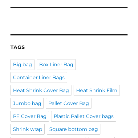
TAGS
Big bag
Box Liner Bag
Container Liner Bags
Heat Shrink Cover Bag
Heat Shrink Film
Jumbo bag
Pallet Cover Bag
PE Cover Bag
Plastic Pallet Cover bags
Shrink wrap
Square bottom bag