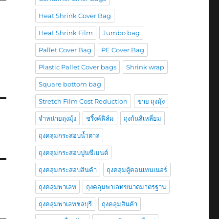
Heat Shrink Cover Bag
Heat Shrink Film
Jumbo bag
Pallet Cover Bag
PE Cover Bag
Plastic Pallet Cover bags
Shrink wrap
Square bottom bag
Stretch Film Cost Reduction
ขาย ถุงมุ้ง
จำหน่ายถุงมุ้ง
ชริ้งค์ฟิล์ม
ถุงก้นสี่เหลี่ยม
ถุงคลุมกระสอบน้ำตาล
ถุงคลุมกระสอบปูนซีเมนต์
ถุงคลุมกระสอบสินค้า
ถุงคลุมตู้คอนเทนเนอร์
ถุงคลุมพาเลท
ถุงคลุมพาเลทขนาดมาตรฐาน
ถุงคลุมพาเลทชลบุรี
ถุงคลุมสินค้า