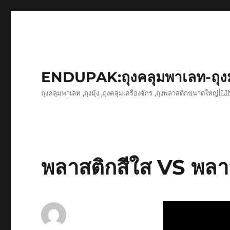
ENDUPAK:ถุงคลุมพาเลท-ถุง
ถุงคลุมพาเลท ,ถุงมุ้ง ,ถุงคลุมเครื่องจักร ,ถุงพลาสติกขนาดใหญ่
พลาสติกสีใส VS พลา