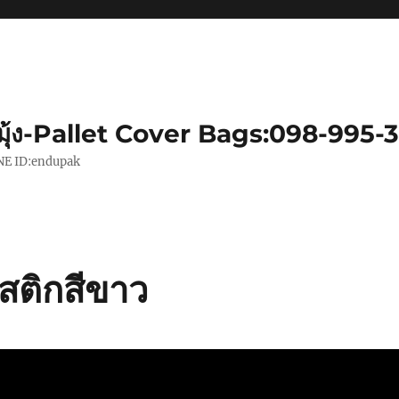
มุ้ง-Pallet Cover Bags:098-995-
|LINE ID:endupak
สติกสีขาว