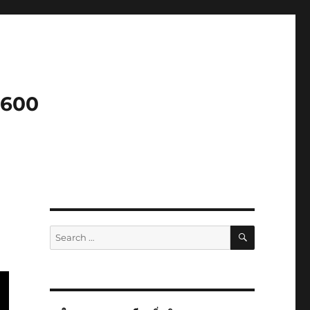
3600
SEARCH
Search
for: