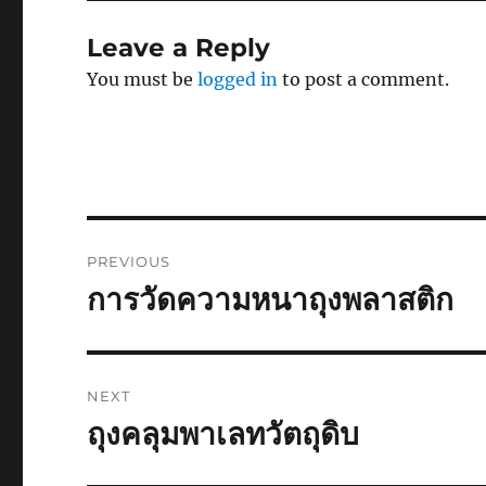
Leave a Reply
You must be
logged in
to post a comment.
Post
PREVIOUS
navigation
การวัดความหนาถุงพลาสติก
Previous
post:
NEXT
ถุงคลุมพาเลทวัตถุดิบ
Next
post: