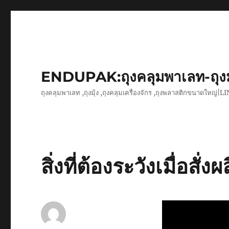
ENDUPAK:ถุงคลุมพาเลท-ถุง
ถุงคลุมพาเลท ,ถุงมุ้ง ,ถุงคลุมเครื่องจักร ,ถุงพลาสติกขนาดใหญ่
สิ่งที่ต้องระวังเมื่อสั