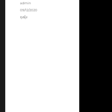
Author
admin
Posted
09/12/2020
on
Categories
ถุงมุ้ง