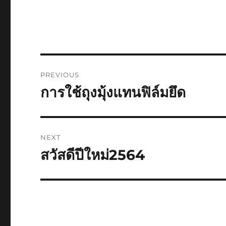
Post
PREVIOUS
navigation
การใช้ถุงมุ้งแทนฟิล์มยึด
Previous
post:
NEXT
สวัสดีปีใหม่2564
Next
post: