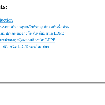
ts:
uction
นรถยนต์จากอุทกภัยด้วยถุงห่อรถกันน้ำท่วม
บัติเด่นของถุงก้นสี่เหลี่ยมชนิด LDPE
ชน์ของถุงมุ้งพลาสติกชนิด LDPE
าสติกชนิด LDPE รองก้นกล่อง