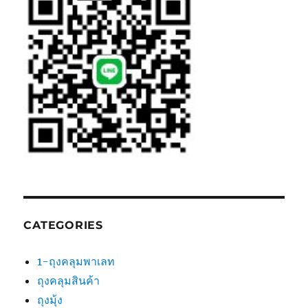
CATEGORIES
1-ถุงคลุมพาเลท
ถุงคลุมสินค้า
ถุงมุ้ง