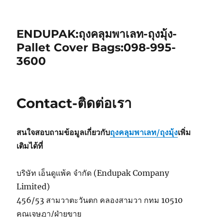
ENDUPAK:ถุงคลุมพาเลท-ถุงมุ้ง-
Pallet Cover Bags:098-995-
3600
Contact-ติดต่อเรา
สนใจสอบถามข้อมูลเกี่ยวกับ
ถุงคลุมพาเลท/ถุงมุ้ง
เพิ่ม
เติมได้ที่
บริษัท เอ็นดูแพ้ค จำกัด (Endupak Company
Limited)
456/53 สามวาตะวันตก คลองสามวา กทม 10510
คุณเจษฎา/ฝ่ายขาย