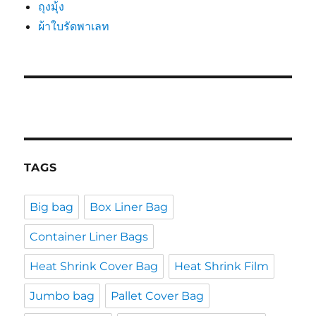
ถุงมุ้ง
ผ้าใบรัดพาเลท
TAGS
Big bag
Box Liner Bag
Container Liner Bags
Heat Shrink Cover Bag
Heat Shrink Film
Jumbo bag
Pallet Cover Bag