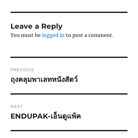
Leave a Reply
You must be
logged in
to post a comment.
Post
PREVIOUS
navigation
ถุงคลุมพาเลทหนังสัตว์
Previous
post:
NEXT
ENDUPAK-เอ็นดูแพ้ค
Next
post: