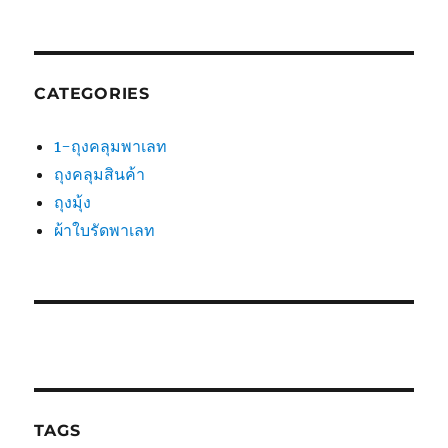
CATEGORIES
1-ถุงคลุมพาเลท
ถุงคลุมสินค้า
ถุงมุ้ง
ผ้าใบรัดพาเลท
TAGS