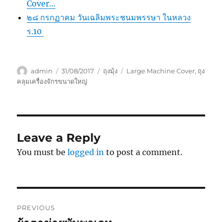
Cover…
๒๘ กรกฏาคม วันเฉลิมพระชนมพรรษา ในหลวง
ร.10
Author
Posted
Categories
Tags
admin
31/08/2017
ถุงมุ้ง
Large Machine Cover
,
ถุง
on
คลุมเครื่องจักรขนาดใหญ่
Leave a Reply
You must be
logged in
to post a comment.
Post
PREVIOUS
navigation