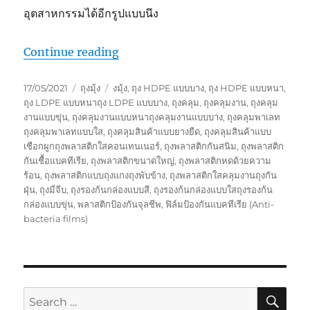
อุตสาหกรรมได้อีกรูปแบบนึง
“ถุงมุ้ง ถุงคลุม เรื่องดีๆที่ไม่อยากให้ลืม”
Continue reading
Posted
Categories
Tags
17/05/2021
ถุงมุ้ง
งมุ้ง
,
ถุง HDPE แบบบาง
,
ถุง HDPE แบบหนา
,
on
ถุง LDPE แบบหนาถุง LDPE แบบบาง
,
ถุงคลุม
,
ถุงคลุมงาน
,
ถุงคลุม
งานแบบขุ่น
,
ถุงคลุมงานแบบหนาถุงคลุมงานแบบบาง
,
ถุงคลุมพาเลท
ถุงคลุมพาเลทแบบใส
,
ถุงคลุมสินค้าแบบยางยืด
,
ถุงคลุมสินค้าแบบ
เชือกผูกถุงพลาสติกใสคอนเทนเนอร์
,
ถุงพลาสติกกันสนิม
,
ถุงพลาสติก
กันเชื้อแบคทีเรีย
,
ถุงพลาสติกขนาดใหญ่
,
ถุงพลาสติกหดด้วยความ
ร้อน
,
ถุงพลาสติกแบบถุงแกงถุงพับข้าง
,
ถุงพลาสติกใสคลุมงานถุงกัน
ฝุ่น
,
ถุงมีจีบ
,
ถุงรองก้นกล่องแบบสี
,
ถุงรองก้นกล่องแบบใสถุงรองก้น
กล่องแบบขุ่น
,
พลาสติกป้องกันจุลชีพ
,
ฟิล์มป้องกันแบคทีเรีย (Anti-
bacteria films)
SE
Search