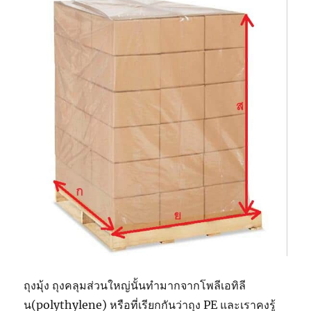
ถุงมุ้ง ถุงคลุมส่วนใหญ่นั้นทํามากจากโพลีเอทิลี
น(polythylene) หรือที่เรียกกันว่าถุง PE และเราคงรู้