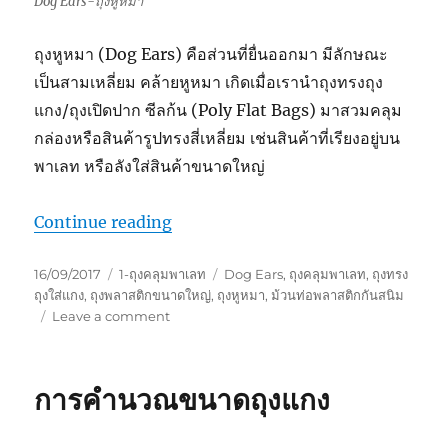
Dog Ears-ถุงหูหมา
ถุงหูหมา (Dog Ears) คือส่วนที่ยื่นออกมา มีลักษณะ
เป็นสามเหลี่ยม คล้ายหูหมา เกิดเมื่อเรานำถุงทรงถุง
แกง/ถุงเปิดปาก ซีลก้น (Poly Flat Bags) มาสวมคลุม
กล่องหรือสินค้ารูปทรงสี่เหลี่ยม เช่นสินค้าที่เรียงอยู่บน
พาเลท หรือลังใส่สินค้าขนาดใหญ่
“Dog Ears-ถุงหูหมา”
Continue reading
Posted
Categories
Tags
16/09/2017
1-ถุงคลุมพาเลท
Dog Ears
,
ถุงคลุมพาเลท
,
ถุงทรง
on
ถุงใส่แกง
,
ถุงพลาสติกขนาดใหญ่
,
ถุงหูหมา
,
ม้วนท่อพลาสติกกันสนิม
on
Leave a comment
Dog
Ears-
ถุง
การคำนวณขนาดถุงแกง
หู
หมา