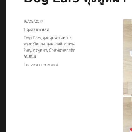
Posted
16/09/2017
on
Categories
1-ถุงคลุมพาเลท
Tags
Dog Ears
,
ถุงคลุมพาเลท
,
ถุง
ทรงถุงใส่แกง
,
ถุงพลาสติกขนาด
ใหญ่
,
ถุงหูหมา
,
ม้วนท่อพลาสติก
กันสนิม
on
Leave a comment
Dog
Ears-
ถุง
หู
หมา