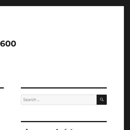
3600
SEARCH
Search
for: