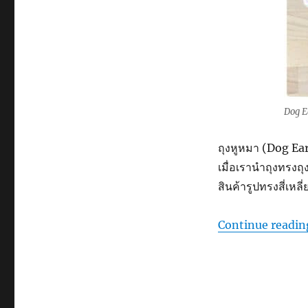
Dog E
ถุงหูหมา (Dog Ear
เมื่อเรานำถุงทรงถ
สินค้ารูปทรงสี่เหลี
Continue readin