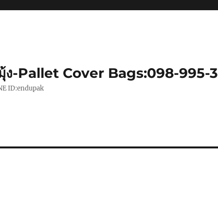
มุ้ง-Pallet Cover Bags:098-995-
|LINE ID:endupak