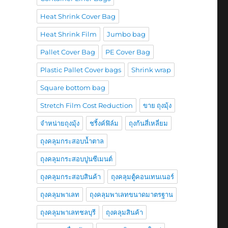
Heat Shrink Cover Bag
Heat Shrink Film
Jumbo bag
Pallet Cover Bag
PE Cover Bag
Plastic Pallet Cover bags
Shrink wrap
Square bottom bag
Stretch Film Cost Reduction
ขาย ถุงมุ้ง
จำหน่ายถุงมุ้ง
ชริ้งค์ฟิล์ม
ถุงก้นสี่เหลี่ยม
ถุงคลุมกระสอบน้ำตาล
ถุงคลุมกระสอบปูนซีเมนต์
ถุงคลุมกระสอบสินค้า
ถุงคลุมตู้คอนเทนเนอร์
ถุงคลุมพาเลท
ถุงคลุมพาเลทขนาดมาตรฐาน
ถุงคลุมพาเลทชลบุรี
ถุงคลุมสินค้า