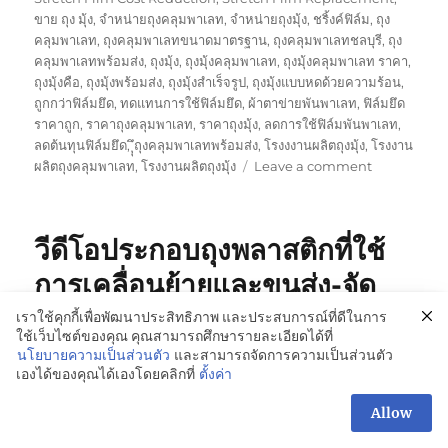
ขาย ถุง มุ้ง
,
จำหน่ายถุงคลุมพาเลท
,
จำหน่ายถุงมุ้ง
,
ชริ้งค์ฟิล์ม
,
ถุง
คลุมพาเลท
,
ถุงคลุมพาเลทขนาดมาตรฐาน
,
ถุงคลุมพาเลทชลบุรี
,
ถุง
คลุมพาเลทพร้อมส่ง
,
ถุงมุ้ง
,
ถุงมุ้งคลุมพาเลท
,
ถุงมุ้งคลุมพาเลท ราคา
,
ถุงมุ้งคือ
,
ถุงมุ้งพร้อมส่ง
,
ถุงมุ้งสำเร็จรูป
,
ถุงมุ้งแบบหดด้วยความร้อน
,
ถูกกว่าฟิล์มยึด
,
ทดแทนการใช้ฟิล์มยึด
,
ผ้าตาข่ายพันพาเลท
,
ฟิล์มยึด
ราคาถูก
,
ราคาถุงคลุมพาเลท
,
ราคาถุงมุ้ง
,
ลดการใช้ฟิล์มพันพาเลท
,
ลดต้นทุนฟิล์มยึด
,
ุุึถุงคลุมพาเลทพร้อมส่ง
,
โรงงงานผลิตถุงมุ้ง
,
โรงงาน
on
ผลิตถุงคลุมพาเลท
,
โรงงานผลิตถุงมุ้ง
Leave a comment
ถุง
พลาสติก
คลุม
วีดีโอประกอบถุงพลาสติกที่ใช้
พา
เลท
การเคลื่อนย้ายและขนส่ง-จัด
แทน
เก็บสินค้า
ฟิล์ม
เราใช้คุกกี้เพื่อพัฒนาประสิทธิภาพ และประสบการณ์ที่ดีในการ
ยืด
ใช้เว็บไซต์ของคุณ คุณสามารถศึกษารายละเอียดได้ที่
นโยบายความเป็นส่วนตัว
และสามารถจัดการความเป็นส่วนตัว
!!
เองได้ของคุณได้เองโดยคลิกที่
ตั้งค่า
สอบถามเพิ่มเติม
Allow
OPEN
CHAT