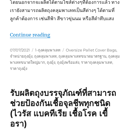
โดยนอกจากจะผลิตได้ตามไซส์ต่างๆที่ต้องการแล้ว ทาง
เรายังสามารถผลิตถุงคลุมพาเลทเป็นสีต่างๆ ได้ตามที่
ลูกค้าต้องการ เช่นสีฟ้า สีขาวขุ่นนม หรือสีดำทึบแสง
“ถุงคลุมพาเลทขนาดใหญ่”
Continue reading
Posted
Categories
Tags
07/07/2021
1-ถุงคลุมพาเลท
Oversize Pallet Cover Bags
,
on
จำหน่ายถุงมุ้ง
,
ถุงคลุมพาเลท
,
ถุงคลุมพาเลทขนาดมาตรฐาน
,
ถุงคลุม
พาเลทขนาดใหญ่มาก
,
ถุงมุ้ง
,
ถุงมุ้งพร้อมส่ง
,
ราคาถุงคลุมพาเลท
,
ราคาถุงมุ้ง
รับผลิตถุงบรรจุภัณฑ์ที่สามารถ
ช่วยป้องกันเชื้อจุลชีพทุกชนิด
(ไวรัส แบคทีเรีย เชื้อโรค เขื้
อรา)