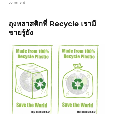
on
comment
รับ
ผลิต
ถุง
ถุงพลาสติกที่ Recycle เรามี
บรรจุ
ภัณฑ์
ขายรู้ยัง
ที่
สามารถ
ช่วย
ป้องกัน
เชื้อ
จุลชีพ
ทุก
ชนิด
(ไวรัส
แบคทีเรีย
เชื้อ
โรค
เขื้
อรา)