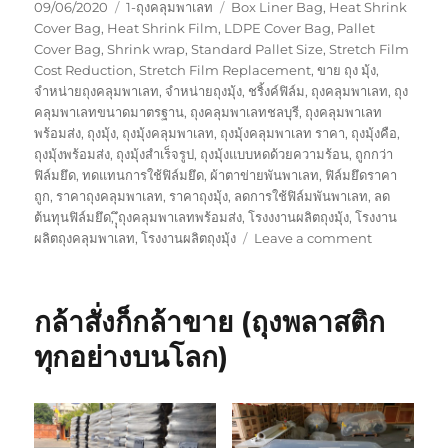
Posted
Categories
Tags
09/06/2020
1-ถุงคลุมพาเลท
Box Liner Bag
,
Heat Shrink
on
Cover Bag
,
Heat Shrink Film
,
LDPE Cover Bag
,
Pallet
Cover Bag
,
Shrink wrap
,
Standard Pallet Size
,
Stretch Film
Cost Reduction
,
Stretch Film Replacement
,
ขาย ถุง มุ้ง
,
จำหน่ายถุงคลุมพาเลท
,
จำหน่ายถุงมุ้ง
,
ชริ้งค์ฟิล์ม
,
ถุงคลุมพาเลท
,
ถุง
คลุมพาเลทขนาดมาตรฐาน
,
ถุงคลุมพาเลทชลบุรี
,
ถุงคลุมพาเลท
พร้อมส่ง
,
ถุงมุ้ง
,
ถุงมุ้งคลุมพาเลท
,
ถุงมุ้งคลุมพาเลท ราคา
,
ถุงมุ้งคือ
,
ถุงมุ้งพร้อมส่ง
,
ถุงมุ้งสำเร็จรูป
,
ถุงมุ้งแบบหดด้วยความร้อน
,
ถูกกว่า
ฟิล์มยึด
,
ทดแทนการใช้ฟิล์มยึด
,
ผ้าตาข่ายพันพาเลท
,
ฟิล์มยึดราคา
ถูก
,
ราคาถุงคลุมพาเลท
,
ราคาถุงมุ้ง
,
ลดการใช้ฟิล์มพันพาเลท
,
ลด
ต้นทุนฟิล์มยึด
,
ุุึถุงคลุมพาเลทพร้อมส่ง
,
โรงงงานผลิตถุงมุ้ง
,
โรงงาน
on
ผลิตถุงคลุมพาเลท
,
โรงงานผลิตถุงมุ้ง
Leave a comment
เรา
รับ
ผลิต
กล้าสั่งก็กล้าขาย (ถุงพลาสติก
ถุง
ทุก
ทุกอย่างบนโลก)
ชนิด
ไม่ใช่
แค่
ถุง
คลุม