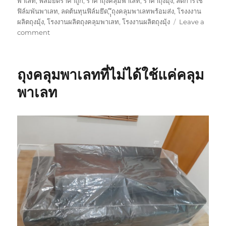
พาเลท
,
ฟิล์มยึดราคาถูก
,
ราคาถุงคลุมพาเลท
,
ราคาถุงมุ้ง
,
ลดการใช้
ฟิล์มพันพาเลท
,
ลดต้นทุนฟิล์มยึด
,
ุุึถุงคลุมพาเลทพร้อมส่ง
,
โรงงงาน
ผลิตถุงมุ้ง
,
โรงงานผลิตถุงคลุมพาเลท
,
โรงงานผลิตถุงมุ้ง
Leave a
on
comment
ประโยชน์
ของ
ถุง
ถุงคลุมพาเลทที่ไม่ได้ใช้แค่คลุม
คลุม
พา
พาเลท
เลท