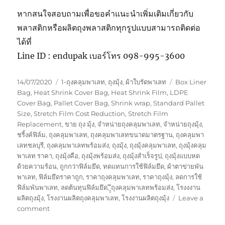
หากสนใจสอบถามเพื่อขอคำแนะนำเพิ่มเติมเกี่ยวกับ
พลาสติกหรือผลิตถุงพลาสติกทุกรูปแบบสามารถติดต่อ
ได้ที่
Line ID : endupak เบอร์โทร 098-995-3600
Posted
Categories
Tags
14/07/2020
1-ถุงคลุมพาเลท
,
ถุงมุ้ง
,
ผ้าใบรัดพาเลท
Box Liner
on
Bag
,
Heat Shrink Cover Bag
,
Heat Shrink Film
,
LDPE
Cover Bag
,
Pallet Cover Bag
,
Shrink wrap
,
Standard Pallet
Size
,
Stretch Film Cost Reduction
,
Stretch Film
Replacement
,
ขาย ถุง มุ้ง
,
จำหน่ายถุงคลุมพาเลท
,
จำหน่ายถุงมุ้ง
,
ชริ้งค์ฟิล์ม
,
ถุงคลุมพาเลท
,
ถุงคลุมพาเลทขนาดมาตรฐาน
,
ถุงคลุมพา
เลทชลบุรี
,
ถุงคลุมพาเลทพร้อมส่ง
,
ถุงมุ้ง
,
ถุงมุ้งคลุมพาเลท
,
ถุงมุ้งคลุม
พาเลท ราคา
,
ถุงมุ้งคือ
,
ถุงมุ้งพร้อมส่ง
,
ถุงมุ้งสำเร็จรูป
,
ถุงมุ้งแบบหด
ด้วยความร้อน
,
ถูกกว่าฟิล์มยึด
,
ทดแทนการใช้ฟิล์มยึด
,
ผ้าตาข่ายพัน
พาเลท
,
ฟิล์มยึดราคาถูก
,
ราคาถุงคลุมพาเลท
,
ราคาถุงมุ้ง
,
ลดการใช้
ฟิล์มพันพาเลท
,
ลดต้นทุนฟิล์มยึด
,
ุุึถุงคลุมพาเลทพร้อมส่ง
,
โรงงงาน
ผลิตถุงมุ้ง
,
โรงงานผลิตถุงคลุมพาเลท
,
โรงงานผลิตถุงมุ้ง
Leave a
on
comment
ถุง