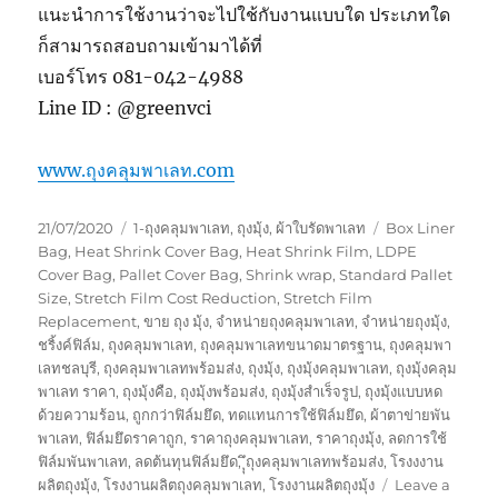
แนะนำการใช้งานว่าจะไปใช้กับงานแบบใด ประเภทใด
ก็สามารถสอบถามเข้ามาได้ที่
เบอร์โทร 081-042-4988
Line ID : @greenvci
www.ถุงคลุมพาเลท.com
Posted
Categories
Tags
21/07/2020
1-ถุงคลุมพาเลท
,
ถุงมุ้ง
,
ผ้าใบรัดพาเลท
Box Liner
on
Bag
,
Heat Shrink Cover Bag
,
Heat Shrink Film
,
LDPE
Cover Bag
,
Pallet Cover Bag
,
Shrink wrap
,
Standard Pallet
Size
,
Stretch Film Cost Reduction
,
Stretch Film
Replacement
,
ขาย ถุง มุ้ง
,
จำหน่ายถุงคลุมพาเลท
,
จำหน่ายถุงมุ้ง
,
ชริ้งค์ฟิล์ม
,
ถุงคลุมพาเลท
,
ถุงคลุมพาเลทขนาดมาตรฐาน
,
ถุงคลุมพา
เลทชลบุรี
,
ถุงคลุมพาเลทพร้อมส่ง
,
ถุงมุ้ง
,
ถุงมุ้งคลุมพาเลท
,
ถุงมุ้งคลุม
พาเลท ราคา
,
ถุงมุ้งคือ
,
ถุงมุ้งพร้อมส่ง
,
ถุงมุ้งสำเร็จรูป
,
ถุงมุ้งแบบหด
ด้วยความร้อน
,
ถูกกว่าฟิล์มยึด
,
ทดแทนการใช้ฟิล์มยึด
,
ผ้าตาข่ายพัน
พาเลท
,
ฟิล์มยึดราคาถูก
,
ราคาถุงคลุมพาเลท
,
ราคาถุงมุ้ง
,
ลดการใช้
ฟิล์มพันพาเลท
,
ลดต้นทุนฟิล์มยึด
,
ุุึถุงคลุมพาเลทพร้อมส่ง
,
โรงงงาน
ผลิตถุงมุ้ง
,
โรงงานผลิตถุงคลุมพาเลท
,
โรงงานผลิตถุงมุ้ง
Leave a