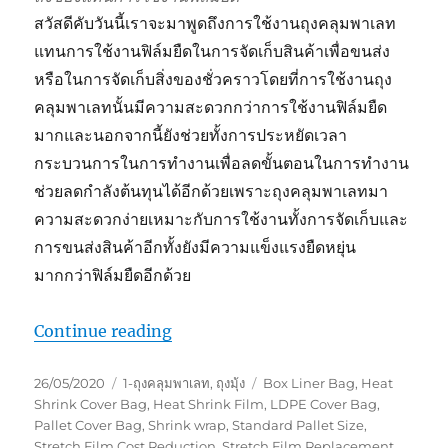
สวัสดีคับวันนี้เราจะมาพูดถึงการใช้งานถุงคลุมพาเลท
แทนการใช้งานฟิล์มยืดในการจัดเก็บสินค้าเพื่อขนส่ง
หรือในการจัดเก็บสิ่งของชั่วคราวโดยที่การใช้งานถุง
คลุมพาเลทนั้นมีความสะดวกกว่าการใช้งานฟิล์มยืด
มากและนอกจากนี้ยังช่วยทั้งการประหยัดเวลา
กระบวนการในการทำงานเพื่อลดขั้นตอนในการทำงาน
ช่วยลดกำลังต้นทุนได้อีกด้วยเพราะถุงคลุมพาเลทมา
ความสะดวกง่ายเหมาะกับการใช้งานทั้งการจัดเก็บและ
การขนส่งสินค้าอีกทั้งยังมีความแข็งแรงยืดหยุ่น
มากกว่าฟิล์มยืดอีกด้วย
“ถุงพลาสติกคลุมพาเลทแทนฟิล์มยืด !!”
Continue reading
Posted
Categories
Tags
26/05/2020
1-ถุงคลุมพาเลท
,
ถุงมุ้ง
Box Liner Bag
,
Heat
on
Shrink Cover Bag
,
Heat Shrink Film
,
LDPE Cover Bag
,
Pallet Cover Bag
,
Shrink wrap
,
Standard Pallet Size
,
Stretch Film Cost Reduction
,
Stretch Film Replacement
,