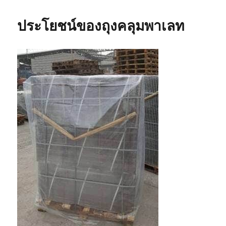
พลาสติก
ที่
ประโยชน์ของถุงคลุมพาเลท
Recycle
เรา
มี
ขาย
รู้
ยัง