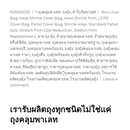
Posted
Categories
Tags
16/06/2020
1-ถุงคลุมพาเลท
,
ถุงมุ้ง
,
ผ้าใบรัดพาเลท
Box Liner
on
Bag
,
Heat Shrink Cover Bag
,
Heat Shrink Film
,
LDPE
Cover Bag
,
Pallet Cover Bag
,
Shrink wrap
,
Standard Pallet
Size
,
Stretch Film Cost Reduction
,
Stretch Film
Replacement
,
ขาย ถุง มุ้ง
,
จำหน่ายถุงคลุมพาเลท
,
จำหน่ายถุงมุ้ง
,
ชริ้งค์ฟิล์ม
,
ถุงคลุมพาเลท
,
ถุงคลุมพาเลทขนาดมาตรฐาน
,
ถุงคลุมพา
เลทชลบุรี
,
ถุงคลุมพาเลทพร้อมส่ง
,
ถุงมุ้ง
,
ถุงมุ้งคลุมพาเลท
,
ถุงมุ้งคลุม
พาเลท ราคา
,
ถุงมุ้งคือ
,
ถุงมุ้งพร้อมส่ง
,
ถุงมุ้งสำเร็จรูป
,
ถุงมุ้งแบบหด
ด้วยความร้อน
,
ถูกกว่าฟิล์มยึด
,
ทดแทนการใช้ฟิล์มยึด
,
ผ้าตาข่ายพัน
พาเลท
,
ฟิล์มยึดราคาถูก
,
ราคาถุงคลุมพาเลท
,
ราคาถุงมุ้ง
,
ลดการใช้
ฟิล์มพันพาเลท
,
ลดต้นทุนฟิล์มยึด
,
ุุึถุงคลุมพาเลทพร้อมส่ง
,
โรงงงาน
ผลิตถุงมุ้ง
,
โรงงานผลิตถุงคลุมพาเลท
,
โรงงานผลิตถุงมุ้ง
Leave a
on
comment
เรา
รับ
ผลิต
เรารับผลิตถุงทุกชนิดไม่ใช่แค่
และ
จัด
ถุงคลุมพาเลท
จำหน่าย
ถุง