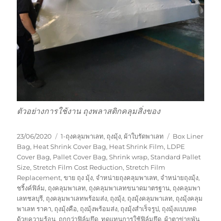
ตัวอย่างการใช้งาน ถุงพลาสติกคลุมสิ่งของ
Posted
Categories
Tags
23/06/2020
1-ถุงคลุมพาเลท
,
ถุงมุ้ง
,
ผ้าใบรัดพาเลท
Box Liner
on
Bag
,
Heat Shrink Cover Bag
,
Heat Shrink Film
,
LDPE
Cover Bag
,
Pallet Cover Bag
,
Shrink wrap
,
Standard Pallet
Size
,
Stretch Film Cost Reduction
,
Stretch Film
Replacement
,
ขาย ถุง มุ้ง
,
จำหน่ายถุงคลุมพาเลท
,
จำหน่ายถุงมุ้ง
,
ชริ้งค์ฟิล์ม
,
ถุงคลุมพาเลท
,
ถุงคลุมพาเลทขนาดมาตรฐาน
,
ถุงคลุมพา
เลทชลบุรี
,
ถุงคลุมพาเลทพร้อมส่ง
,
ถุงมุ้ง
,
ถุงมุ้งคลุมพาเลท
,
ถุงมุ้งคลุม
พาเลท ราคา
,
ถุงมุ้งคือ
,
ถุงมุ้งพร้อมส่ง
,
ถุงมุ้งสำเร็จรูป
,
ถุงมุ้งแบบหด
ด้วยความร้อน
,
ถูกกว่าฟิล์มยึด
,
ทดแทนการใช้ฟิล์มยึด
,
ผ้าตาข่ายพัน