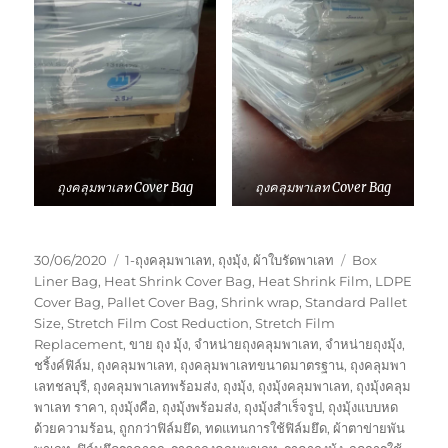
ถุงคลุมพาเลท Cover Bag
ถุงคลุมพาเลท Cover Bag
Posted
Categories
Tags
30/06/2020
1-ถุงคลุมพาเลท
,
ถุงมุ้ง
,
ผ้าใบรัดพาเลท
Box
on
Liner Bag
,
Heat Shrink Cover Bag
,
Heat Shrink Film
,
LDPE
Cover Bag
,
Pallet Cover Bag
,
Shrink wrap
,
Standard Pallet
Size
,
Stretch Film Cost Reduction
,
Stretch Film
Replacement
,
ขาย ถุง มุ้ง
,
จำหน่ายถุงคลุมพาเลท
,
จำหน่ายถุงมุ้ง
,
ชริ้งค์ฟิล์ม
,
ถุงคลุมพาเลท
,
ถุงคลุมพาเลทขนาดมาตรฐาน
,
ถุงคลุมพา
เลทชลบุรี
,
ถุงคลุมพาเลทพร้อมส่ง
,
ถุงมุ้ง
,
ถุงมุ้งคลุมพาเลท
,
ถุงมุ้งคลุม
พาเลท ราคา
,
ถุงมุ้งคือ
,
ถุงมุ้งพร้อมส่ง
,
ถุงมุ้งสำเร็จรูป
,
ถุงมุ้งแบบหด
ด้วยความร้อน
,
ถูกกว่าฟิล์มยึด
,
ทดแทนการใช้ฟิล์มยึด
,
ผ้าตาข่ายพัน