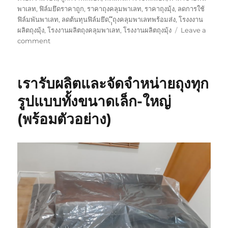
พาเลท
,
ฟิล์มยึดราคาถูก
,
ราคาถุงคลุมพาเลท
,
ราคาถุงมุ้ง
,
ลดการใช้
ฟิล์มพันพาเลท
,
ลดต้นทุนฟิล์มยึด
,
ุุึถุงคลุมพาเลทพร้อมส่ง
,
โรงงงาน
ผลิตถุงมุ้ง
,
โรงงานผลิตถุงคลุมพาเลท
,
โรงงานผลิตถุงมุ้ง
Leave a
on
comment
ถุง
คลุม
พา
เรารับผลิตและจัดจำหน่ายถุงทุก
เลท
ที่
รูปแบบทั้งขนาดเล็ก-ใหญ่
ไม่
(พร้อมตัวอย่าง)
ได้
ใช้
แค่
คลุม
พา
เลท