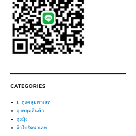
CATEGORIES
1-ถุงคลุมพาเลท
ถุงคลุมสินค้า
ถุงมุ้ง
ผ้าใบรัดพาเลท