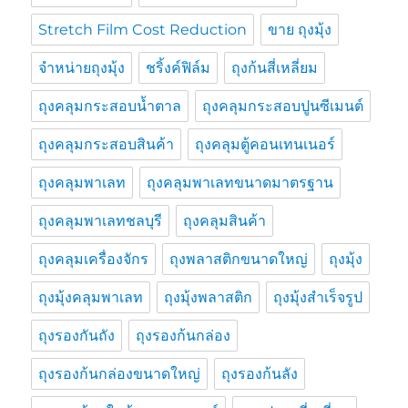
Stretch Film Cost Reduction
ขาย ถุงมุ้ง
จำหน่ายถุงมุ้ง
ชริ้งค์ฟิล์ม
ถุงก้นสี่เหลี่ยม
ถุงคลุมกระสอบน้ำตาล
ถุงคลุมกระสอบปูนซีเมนต์
ถุงคลุมกระสอบสินค้า
ถุงคลุมตู้คอนเทนเนอร์
ถุงคลุมพาเลท
ถุงคลุมพาเลทขนาดมาตรฐาน
ถุงคลุมพาเลทชลบุรี
ถุงคลุมสินค้า
ถุงคลุมเครื่องจักร
ถุงพลาสติกขนาดใหญ่
ถุงมุ้ง
ถุงมุ้งคลุมพาเลท
ถุงมุ้งพลาสติก
ถุงมุ้งสำเร็จรูป
ถุงรองกันถัง
ถุงรองก้นกล่อง
ถุงรองก้นกล่องขนาดใหญ่
ถุงรองก้นลัง