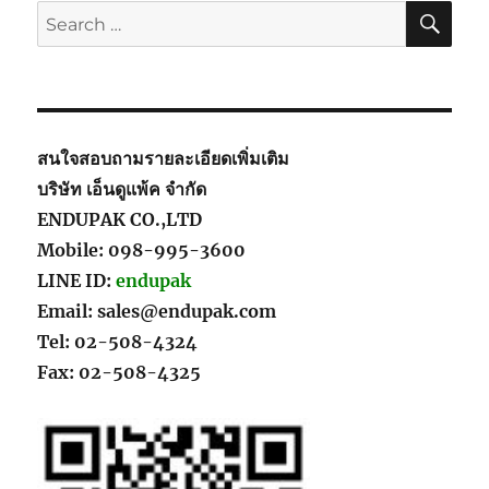
SE
Search
for:
สนใจสอบถามรายละเอียดเพิ่มเติม
บริษัท เอ็นดูแพ้ค จำกัด
ENDUPAK CO.,LTD
Mobile: 098-995-3600
LINE ID:
endupak
Email: sales@endupak.com
Tel: 02-508-4324
Fax: 02-508-4325