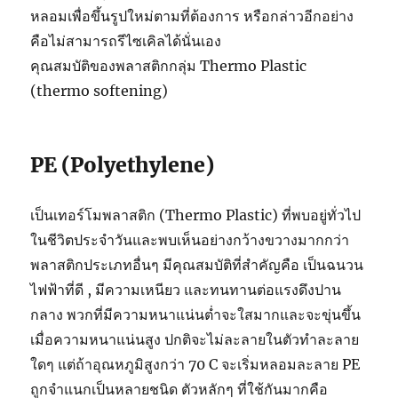
หลอมเพื่อขึ้นรูปใหม่ตามที่ต้องการ หรือกล่าวอีกอย่าง
คือไม่สามารถรีไซเคิลได้นั่นเอง
คุณสมบัติของพลาสติกกลุ่ม Thermo Plastic
(thermo softening)
PE (Polyethylene)
เป็นเทอร์โมพลาสติก (Thermo Plastic) ที่พบอยู่ทั่วไป
ในชีวิตประจำวันและพบเห็นอย่างกว้างขวางมากกว่า
พลาสติกประเภทอื่นๆ มีคุณสมบัติที่สำคัญคือ เป็นฉนวน
ไฟฟ้าที่ดี , มีความเหนียว และทนทานต่อแรงดึงปาน
กลาง พวกที่มีความหนาแน่นต่ำจะใสมากและจะขุ่นขึ้น
เมื่อความหนาแน่นสูง ปกติจะไม่ละลายในตัวทำละลาย
ใดๆ แต่ถ้าอุณหภูมิสูงกว่า 70 C จะเริ่มหลอมละลาย PE
ถูกจำแนกเป็นหลายชนิด ตัวหลักๆ ที่ใช้กันมากคือ