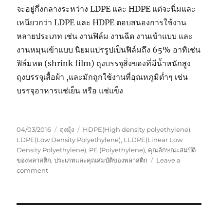
จะอยู่กึ่งกลางระหว่าง LDPE และ HDPE แต่จะนิ่มและ
เหนียวกว่า LDPE และ HDPE ตอบสนองการใช้งาน
หลายประเภท เช่น งานฟิล์ม งานฉีด งานเข้าแบบ และ
งานหมุนเข้าแบบ นิยมแปรรูปเป็นฟิล์มถึง 65% อาทิเช่น
ฟิล์มหด (shrink film) ถุงบรรจุสิ่งของที่มีน้ำหนักสูง
ถุงบรรจุเสื้อผ้า ,และมักถูกใช้งานที่อุณหภูมิต่ำๆ เช่น
บรรจุอาหารแช่เย็น หรือ แช่แข็ง
Posted
Categories
Tags
04/03/2016
ถุงมุ้ง
HDPE(High density polyethylene)
,
on
LDPE(Low Density Polyethylene)
,
LLDPE(Linear Low
Density Polyethylene)
,
PE (Polyethylene)
,
คุณลักษณะสมบัติ
ของพลาสติก
,
ประเภทและคุณสมบัติของพลาสติก
Leave a
on
comment
คุณลักษณะ
สมบัติ
ของ
พลาสติก