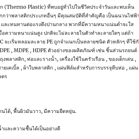
ก (Thermo Plastic) ที่พบอยู่ทั่วไปในชีวิตประจำวันและพบเห็น
กว่าพลาสติกประเภทอื่นๆ มีคุณสมบัติที่สำคัญคือ เป็นฉนวนไฟฟ้
นียว และทนทานต่อแรงดึงปานกลาง พวกที่มีความหนาแน่นต่ำจะใส
เมื่อความหนาแน่นสูง ปกติจะไม่ละลายในตัวทำละลายใดๆ แต่ถ้า
0 C จะเริ่มหลอมละลาย PE ถูกจำแนกเป็นหลายชนิด ตัวหลักๆ ที่ใช้ก
DPE , MDPE , HDPE ตัวอย่างของผลิตภัณฑ์ เช่น ชิ้นส่วนรถยนต์
 ถุงพลาสติก, ท่อและรางน้ำ, เครื่องใช้ในครัวเรือน , ของเด็กเล่น ,
ยเคเบิ้ล , ผ้าใบพลาสติก , แผ่นฟิล์มสำหรับการบรรจุหีบห่อ , แผ่น
กษตร
นได้, พื้นผิวมันวาว, มีความยืดหยุ่น.
ำและความชื้นได้เป็นอย่างดี