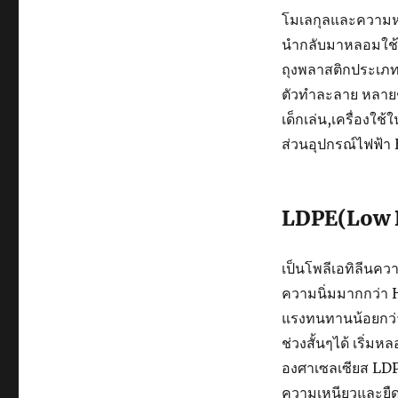
โมเลกุลและความหน
นำกลับมาหลอมใช้ได
ถุงพลาสติกประเภท
ตัวทำละลาย หลายช
เด็กเล่น,เครื่องใช้
ส่วนอุปกรณ์ไฟฟ้า
LDPE(Low D
เป็นโพลีเอทิลีนคว
ความนิ่มมากกว่า 
แรงทนทานน้อยกว่า
ช่วงสั้นๆได้ เริ่ม
องศาเซลเซียส LDPE
ความเหนียวและยืดหย