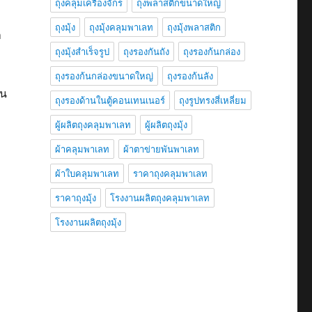
ถุงคลุมเครื่องจักร
ถุงพลาสติกขนาดใหญ่
ถุงมุ้ง
ถุงมุ้งคลุมพาเลท
ถุงมุ้งพลาสติก
า
ถุงมุ้งสำเร็จรูป
ถุงรองกันถัง
ถุงรองก้นกล่อง
ถุงรองก้นกล่องขนาดใหญ่
ถุงรองก้นลัง
ัน
ถุงรองด้านในตู้คอนเทนเนอร์
ถุงรูปทรงสี่เหลี่ยม
ผู้ผลิตถุงคลุมพาเลท
ผู้ผลิตถุงมุ้ง
ผ้าคลุมพาเลท
ผ้าตาข่ายพันพาเลท
ผ้าใบคลุมพาเลท
ราคาถุงคลุมพาเลท
ราคาถุงมุ้ง
โรงงานผลิตถุงคลุมพาเลท
โรงงานผลิตถุงมุ้ง