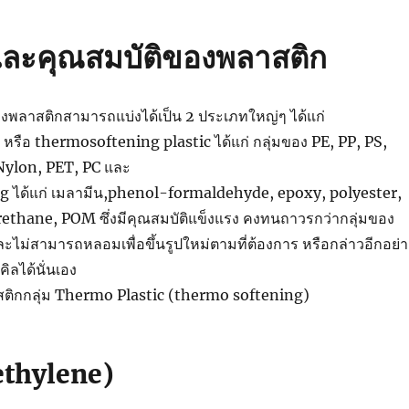
ละคุณสมบัติของพลาสติก
พลาสติกสามารถแบ่งได้เป็น 2 ประเภทใหญ่ๆ ได้แก่
หรือ thermosoftening plastic ได้แก่ กลุ่มของ PE, PP, PS,
Nylon, PET, PC และ
 ได้แก่ เมลามีน,phenol-formaldehyde, epoxy, polyester,
ethane, POM ซึ่งมีคุณสมบัติแข็งแรง คงทนถาวรกว่ากลุ่มของ
ไม่สามารถหลอมเพื่อขึ้นรูปใหม่ตามที่ต้องการ หรือกล่าวอีกอย่า
ิลได้นั่นเอง
ติกกลุ่ม Thermo Plastic (thermo softening)
ethylene)