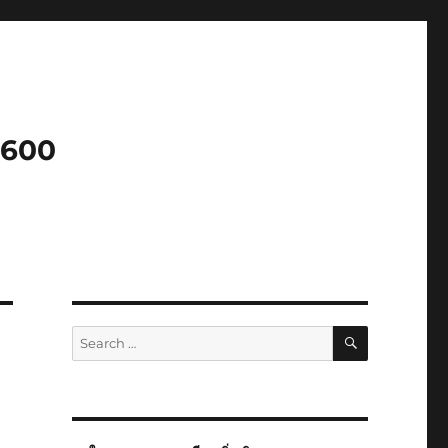
3600
SEARCH
Search
for: