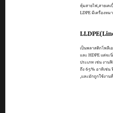
หุ้มสายไฟ,สายเคเบ
LDPE มีเครื่องหม
LLDPE(Line
เป็นพลาสติกโพลีเอ
และ HDPE แต่จะน
ประเภท เช่น งานฟิ
ถึง 65% อาทิเช่น ฟิ
,และมักถูกใช้งานที