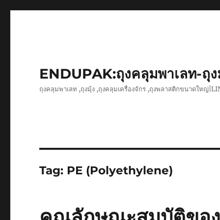
ENDUPAK:ถุงคลุมพาเลท-ถุง
ถุงคลุมพาเลท ,ถุงมุ้ง ,ถุงคลุมเครื่องจักร ,ถุงพลาสติกขนาดใหญ่
Tag:
PE (Polyethylene)
คุณลักษณะสมบัติขอ