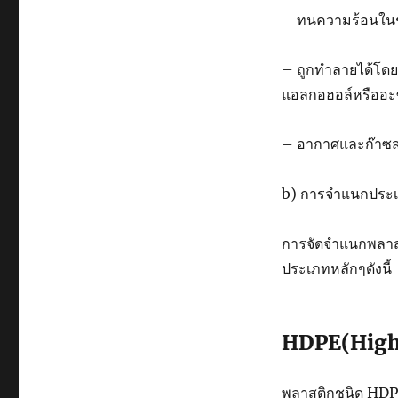
– ทนความร้อนในช่
– ถูกทำลายได้โด
แอลกอฮอล์หรืออะ
– อากาศและก๊าซส
b) การจำแนกประ
การจัดจำแนกพลาส
ประเภทหลักๆดังนี้
HDPE(High 
พลาสติกชนิด HDPE 