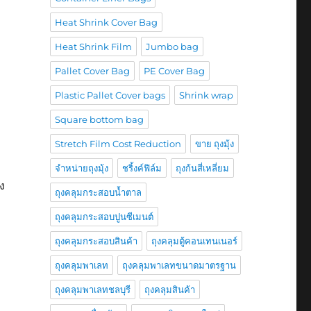
Heat Shrink Cover Bag
Heat Shrink Film
Jumbo bag
Pallet Cover Bag
PE Cover Bag
Plastic Pallet Cover bags
Shrink wrap
Square bottom bag
Stretch Film Cost Reduction
ขาย ถุงมุ้ง
จำหน่ายถุงมุ้ง
ชริ้งค์ฟิล์ม
ถุงก้นสี่เหลี่ยม
ง
ถุงคลุมกระสอบน้ำตาล
ถุงคลุมกระสอบปูนซีเมนต์
ถุงคลุมกระสอบสินค้า
ถุงคลุมตู้คอนเทนเนอร์
ถุงคลุมพาเลท
ถุงคลุมพาเลทขนาดมาตรฐาน
ถุงคลุมพาเลทชลบุรี
ถุงคลุมสินค้า