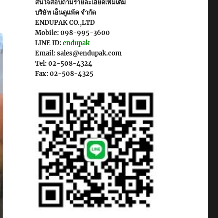
สนใจสอบถามรายละเอียดเพิ่มเติม
บริษัท เอ็นดูแพ้ค จำกัด
ENDUPAK CO.,LTD
Mobile: 098-995-3600
LINE ID:
endupak
Email: sales@endupak.com
Tel: 02-508-4324
Fax: 02-508-4325