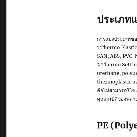
ประเภทแ
การแบ่งประเภทของ
1.Thermo Plastic 
SAN, ABS, PVC, 
2.Thermo Setting
urethane, polyur
thermoplastic และ
คือไม่สามารถรีไซเค
คุณสมบัติของพลาส
PE (Poly