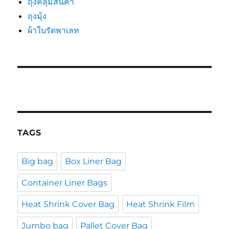
ถุงคลุมสินค้า
ถุงมุ้ง
ผ้าใบรัดพาเลท
TAGS
Big bag
Box Liner Bag
Container Liner Bags
Heat Shrink Cover Bag
Heat Shrink Film
Jumbo bag
Pallet Cover Bag