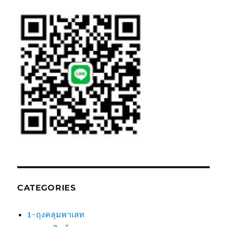
CATEGORIES
1-ถุงคลุมพาเลท