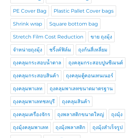
PE Cover Bag
Plastic Pallet Cover bags
Shrink wrap
Square bottom bag
Stretch Film Cost Reduction
ขาย ถุงมุ้ง
จำหน่ายถุงมุ้ง
ชริ้งค์ฟิล์ม
ถุงก้นสี่เหลี่ยม
ถุงคลุมกระสอบน้ำตาล
ถุงคลุมกระสอบปูนซีเมนต์
ถุงคลุมกระสอบสินค้า
ถุงคลุมตู้คอนเทนเนอร์
ถุงคลุมพาเลท
ถุงคลุมพาเลทขนาดมาตรฐาน
ถุงคลุมพาเลทชลบุรี
ถุงคลุมสินค้า
ถุงคลุมเครื่องจักร
ถุงพลาสติกขนาดใหญ่
ถุงมุ้ง
ถุงมุ้งคลุมพาเลท
ถุงมุ้งพลาสติก
ถุงมุ้งสำเร็จรูป